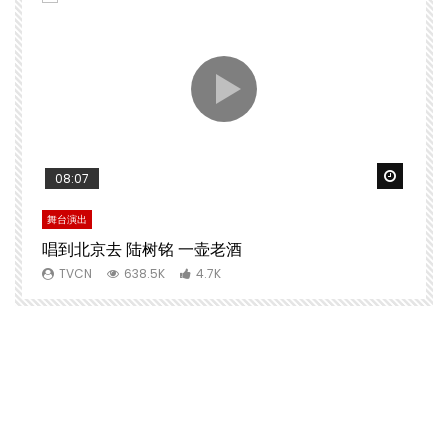
Watch Later
Watch 
08:07
舞台演出
文
唱到北京去 陆树铭 一壶老酒
TVCN
638.5K
4.7K