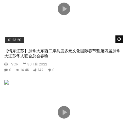
Wa
01:23:20
【情系江苏】加拿大东西二岸共度多元文化国际春节暨第四届加拿
大江苏华人联合总会春晚
TVCN
30 1 月 2022
0
14.4K
142
0