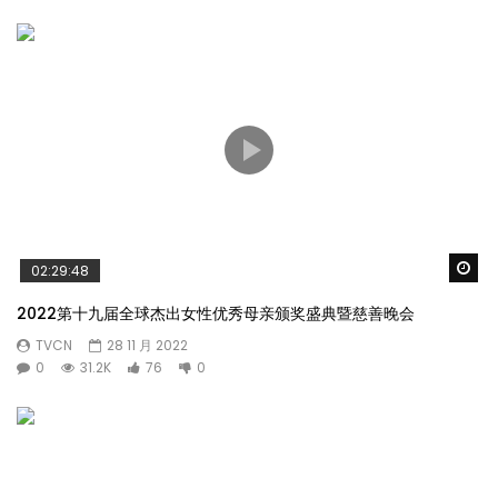
Wa
02:29:48
2022第十九届全球杰出女性优秀母亲颁奖盛典暨慈善晚会
TVCN
28 11 月 2022
0
31.2K
76
0