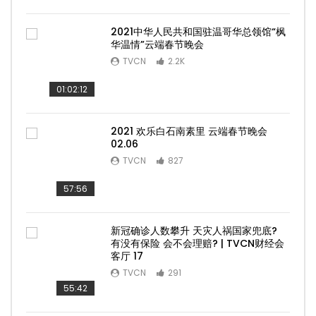
2021中华人民共和国驻温哥华总领馆“枫
华温情”云端春节晚会
TVCN
2.2K
01:02:12
2021 欢乐白石南素里 云端春节晚会
02.06
TVCN
827
57:56
新冠确诊人数攀升 天灾人祸国家兜底?
有没有保险 会不会理赔? | TVCN财经会
客厅 17
TVCN
291
55:42