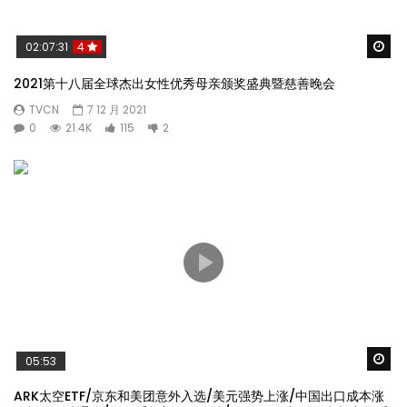
Wa
02:07:31
4
2021第十八届全球杰出女性优秀母亲颁奖盛典暨慈善晚会
TVCN
7 12 月 2021
0
21.4K
115
2
Wa
05:53
ARK太空ETF/京东和美团意外入选/美元强势上涨/中国出口成本涨