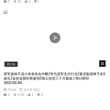
0
3K
2
1
Wa
05:24
雷军身体不适小米发布会中断/华为进军支付行业/索尼集团将于4月
诞生/金价短期仍将疲弱/瑞士信贷三个月最低 | 每日财经
2021.03.30
TVCN
31 3 月 2021
0
4.5K
2
0