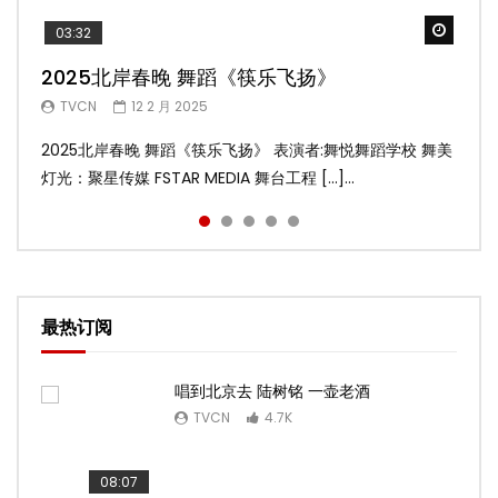
Watch
Watch
Watch
Watch
Watch
03:32
02:58
04:19
05:13
03:45
2025北岸春晚 舞蹈《筷乐飞扬》
2025北岸春晚 舞蹈《乌兰巴托的夜》
2025北岸春晚 古典舞《雨后》
2025北岸春晚 傣族舞蹈《水的女儿》
2025北岸春晚 舞蹈《十八焕蝶》
TVCN
TVCN
TVCN
TVCN
TVCN
12 2 月 2025
12 2 月 2025
12 2 月 2025
12 2 月 2025
9 2 月 2025
2025北岸春晚 舞蹈《筷乐飞扬》 表演者:舞悦舞蹈学校 舞美
2025北岸春晚 舞蹈《乌兰巴托的夜》 表演者:飞扬舞蹈团 舞
2025北岸春晚 古典舞《雨后》 表演者:洪杰舞蹈学院 舞美灯
2025北岸春晚 傣族舞蹈《水的女儿》 表演者:洪杰舞蹈学院
2025北岸春晚 舞蹈《十八焕蝶》 表演者:舞悦舞蹈学校 舞美
灯光：聚星传媒 FSTAR MEDIA 舞台工程 […]...
美灯光：聚星传媒 FSTAR MEDIA 舞台工 […]...
光：聚星传媒 FSTAR MEDIA 舞台工程： […]...
舞美灯光：聚星传媒 FSTAR MEDIA 舞台 […]...
灯光：聚星传媒 FSTAR MEDIA 舞台工程 […]...
最热订阅
唱到北京去 陆树铭 一壶老酒
TVCN
4.7K
08:07