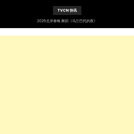
TVCN 快讯
2025北岸春晚 舞蹈《乌兰巴托的夜》