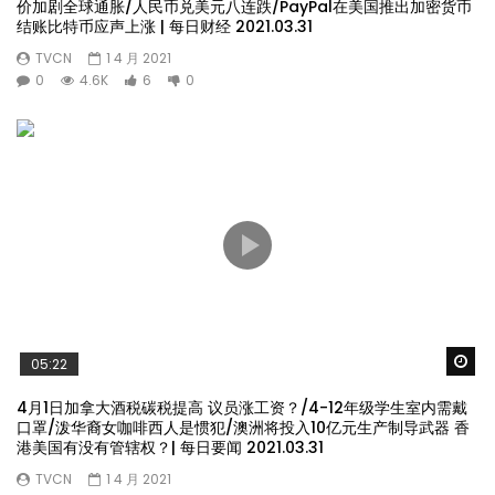
价加剧全球通胀/人民币兑美元八连跌/PayPal在美国推出加密货币
结账比特币应声上涨 | 每日财经 2021.03.31
TVCN
1 4 月 2021
0
4.6K
6
0
Wa
05:22
4月1日加拿大酒税碳税提高 议员涨工资？/4-12年级学生室内需戴
口罩/泼华裔女咖啡西人是惯犯/澳洲将投入10亿元生产制导武器 香
港美国有没有管辖权？| 每日要闻 2021.03.31
TVCN
1 4 月 2021