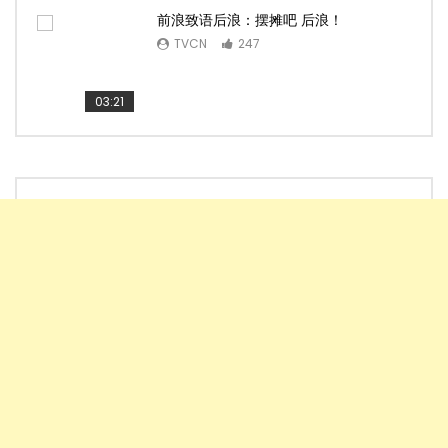
前浪致语后浪：摆摊吧 后浪！
TVCN
247
03:21