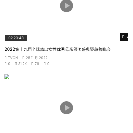
Wat
02:29:48
2022第十九届全球杰出女性优秀母亲颁奖盛典暨慈善晚会
TVCN
28 11 月 2022
0
31.2K
76
0