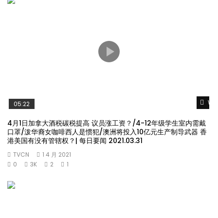
Wat
05:22
4月1日加拿大酒税碳税提高 议员涨工资？/4-12年级学生室内需戴
口罩/泼华裔女咖啡西人是惯犯/澳洲将投入10亿元生产制导武器 香
港美国有没有管辖权？| 每日要闻 2021.03.31
TVCN
1 4 月 2021
0
3K
2
1