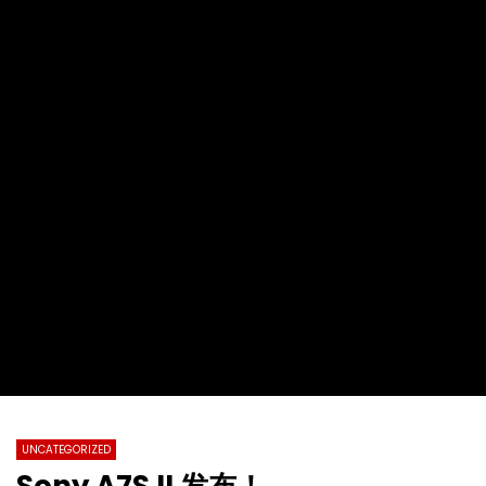
2022第十九届全球杰出女性优秀母亲颁
【情系江苏】加拿大东西
奖盛典暨慈善晚会
化国际春节暨第四届加拿
总会春晚
TVCN
28 11 月 2022
TVCN
30 1 月 2022
0
31.2K
76
0
0
14.4K
142
UNCATEGORIZED