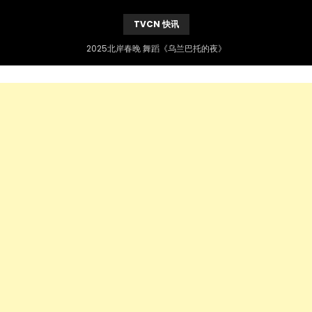
TVCN 快讯
2025北岸春晚 舞蹈《乌兰巴托的夜》