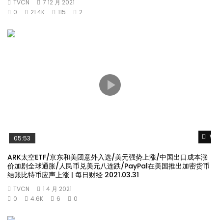
TVCN
7 12 月 2021
0
21.4K
115
2
Wat
05:53
ARK太空ETF/京东和美团意外入选/美元强势上涨/中国出口成本涨
价加剧全球通胀/人民币兑美元八连跌/PayPal在美国推出加密货币
结账比特币应声上涨 | 每日财经 2021.03.31
TVCN
1 4 月 2021
0
4.6K
6
0