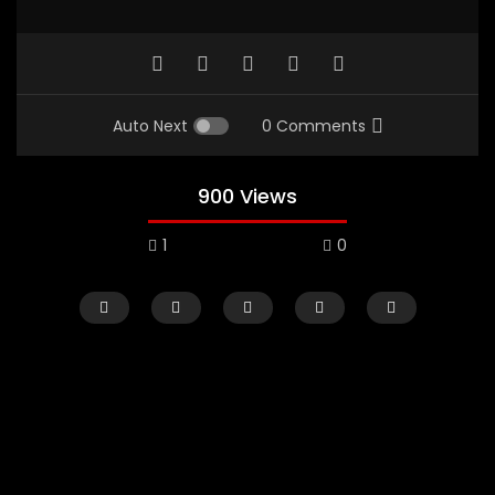
Auto Next
0 Comments
900 Views
1
0
Watch Later
02:29:48
01:23:20