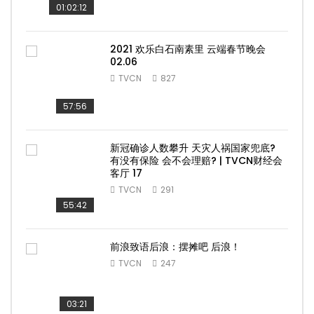
01:02:12
2021 欢乐白石南素里 云端春节晚会
02.06
TVCN
827
57:56
新冠确诊人数攀升 天灾人祸国家兜底?
有没有保险 会不会理赔? | TVCN财经会
客厅 17
TVCN
291
55:42
前浪致语后浪：摆摊吧 后浪！
TVCN
247
03:21