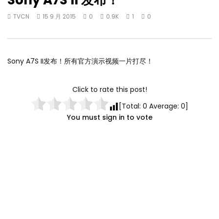
Sony A7S II 发布！
TVCN
15 9 月 2015
0
0.9K
1
0
Sony A7S II发布！所有官方演示视频一片打尽！
Click to rate this post!
[Total:
0
Average:
0
]
You must sign in to vote