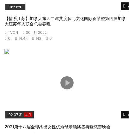
Wat
01:23:20
【情系江苏】加拿大东西二岸共度多元文化国际春节暨第四届加拿
大江苏华人联合总会春晚
TVCN
30 1 月 2022
0
14.4K
142
0
Wat
02:07:31
4
2021第十八届全球杰出女性优秀母亲颁奖盛典暨慈善晚会