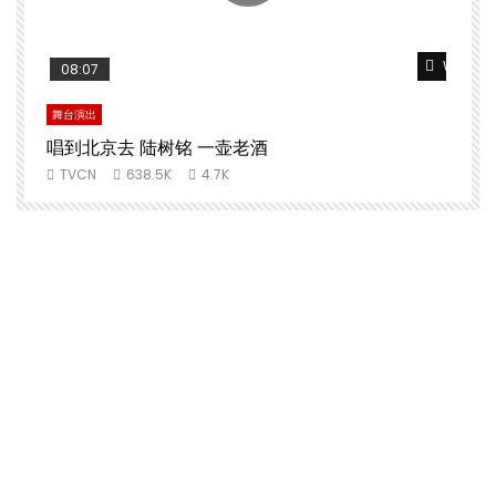
Watch Later
Watch L
08:07
舞台演出
文
唱到北京去 陆树铭 一壶老酒
TVCN
638.5K
4.7K