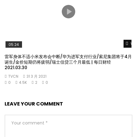
Wat
05:24
雷军身体不适小米发布会中断/华为进军支付行业/索尼集团将于4月
诞生/金价短期仍将疲弱/瑞士信贷三个月最低 | 每日财经
2021.03.30
TVCN
31 3 月 2021
0
4.5K
2
0
LEAVE YOUR COMMENT