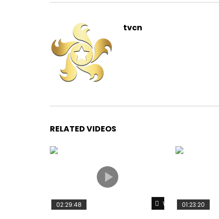
tvcn
RELATED VIDEOS
Watch Later
02:29:48
01:23:20