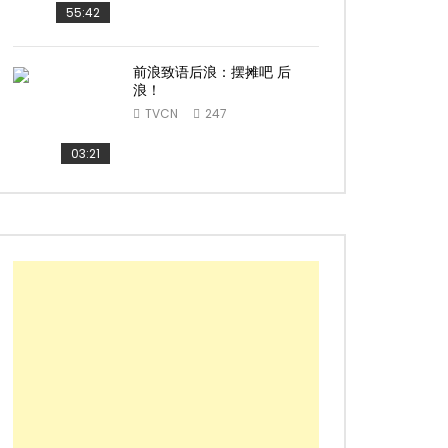
55:42
前浪致语后浪：摆摊吧 后
浪！
TVCN
247
03:21
ater