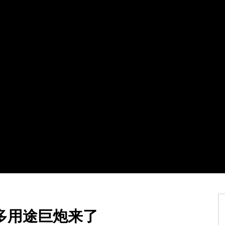
Watch Later
02:07:31
4
】加拿大东西二岸共度多元文
2021第十八届全球杰出女性优秀母亲
暨第四届加拿大江苏华人联合
盛典暨慈善晚会
TVCN
7 12 月 2021
30 1 月 2022
0
21.4K
115
2
4K
142
0
佳能多用途巨炮来了