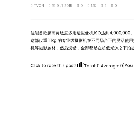
TVCN
15 9 月 2015
0
1.1K
2
0
佳能首款超高灵敏度多用途摄像机,ISO达到4,000,000
这部仅重 1.1kg 的专业级摄影机在不同场合下的灵
机等摄影题材，然后没错，全部都是在超低光源之下拍
Click to rate this post!
You 
[Total:
0
Average:
0
]