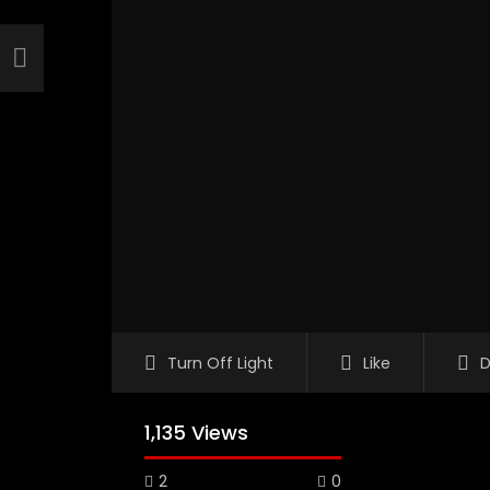
Turn Off Light
Like
D
1,135 Views
2
0