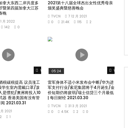
加拿大东西二岸共度多
2021第十八届全球杰出女性优秀母亲
节暨第四届加拿大江苏
颁奖盛典暨慈善晚会
春晚
TVCN
7 12 月 2021
 1 月 2022
0
21.4K
115
2
142
0
Watch Later
Watch L
05:24
酒税碳税提高 议员涨工
雷军身体不适小米发布会中断/华为进
年级学生室内需戴口罩/泼
军支付行业/索尼集团将于4月诞生/金
人是惯犯/澳洲将投入10
价短期仍将疲弱/瑞士信贷三个月最低
武器 香港美国有没有管
| 每日财经 2021.03.30
 2021.03.31
TVCN
31 3 月 2021
4 月 2021
0
4.5K
2
0
2
1