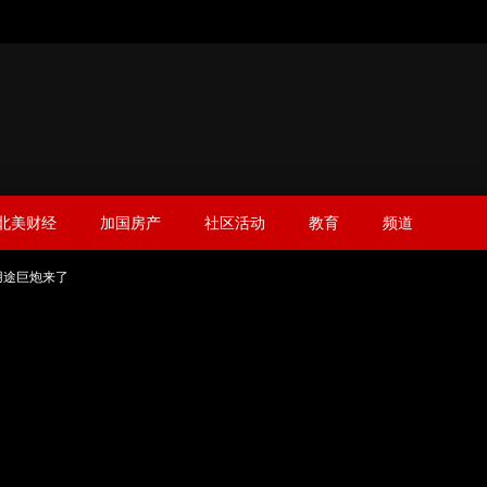
北美财经
加国房产
社区活动
教育
频道
能多用途巨炮来了