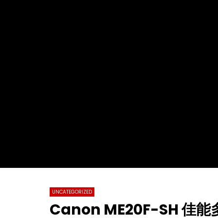
Watch Later
02:29:48
01:23:20
2022第十九届全球杰出女性优秀母亲颁
【情系江苏
奖盛典暨慈善晚会
化国际春节
总会春晚
TVCN
28 11 月 2022
TVCN
0
31.2K
76
0
0
14.
UNCATEGORIZED
Canon ME20F-SH 