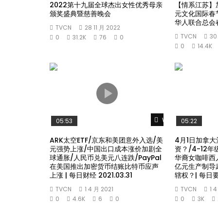
2022第十九届全球杰出女性优秀母亲
【情系江苏】
颁奖盛典暨慈善晚会
元文化国际春
华人联合总会
TVCN
28 11 月 2022
TVCN
30
0
31.2K
76
0
0
14.4K
Watch Later
05:53
05:22
ARK太空ETF/京东和美团意外入选/美
4月1日加拿大
元强势上涨/中国出口成本涨价加剧全
资？/4-12
球通胀/人民币兑美元八连跌/PayPal
华裔女咖啡西
在美国推出加密货币结账比特币应声
亿元生产制导
上涨 | 每日财经 2021.03.31
辖权？| 每日要闻
TVCN
1 4 月 2021
TVCN
1 
0
4.6K
6
0
0
3K