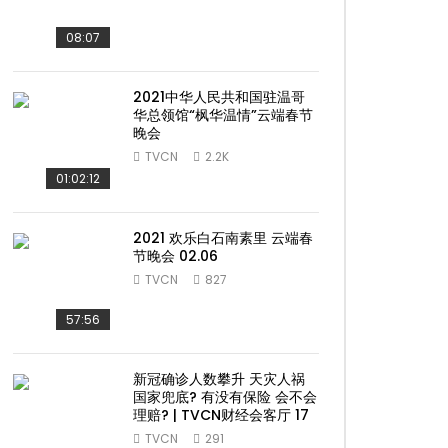
08:07
2021中华人民共和国驻温哥
华总领馆“枫华温情”云端春节
晚会
TVCN
2.2K
01:02:12
2021 欢乐白石南素里 云端春
节晚会 02.06
TVCN
827
57:56
新冠确诊人数攀升 天灾人祸
国家兜底? 有没有保险 会不会
理赔? | TVCN财经会客厅 17
ater
TVCN
291