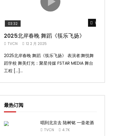
Watch Later
03:32
02:58
2025北岸春晚 舞蹈《筷乐飞扬》
2025北岸春
TVCN
12 2 月 2025
TVCN
12 2 月 2
2025北岸春晚 舞蹈《筷乐飞扬》 表演者:舞悦舞
2025北岸春晚 舞
蹈学校 舞美灯光：聚星传媒 FSTAR MEDIA 舞台
扬舞蹈团 舞美灯光：聚
工程 […]...
台工 […]...
最热订阅
唱到北京去 陆树铭 一壶老酒
TVCN
4.7K