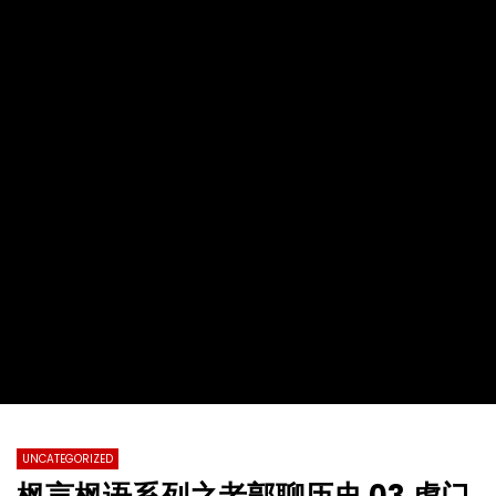
2022第十九届全球杰出女性优秀母亲颁
【情系江苏】加拿大东西
奖盛典暨慈善晚会
化国际春节暨第四届加拿
总会春晚
TVCN
28 11 月 2022
TVCN
30 1 月 2022
0
31.2K
76
0
0
14.4K
142
UNCATEGORIZED