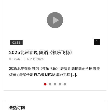
Watch 
Watch 
Watch 
Watch 
Watch 
03:32
02:58
04:19
05:13
03:45
2025北岸春晚 舞蹈《筷乐飞扬》
2025北岸春晚 舞蹈《乌兰巴托的夜》
2025北岸春晚 古典舞《雨后》
2025北岸春晚 傣族舞蹈《水的女儿》
2025北岸春晚 舞蹈《十八焕蝶》
TVCN
TVCN
TVCN
TVCN
TVCN
12 2 月 2025
12 2 月 2025
12 2 月 2025
12 2 月 2025
9 2 月 2025
2025北岸春晚 舞蹈《筷乐飞扬》 表演者:舞悦舞蹈学校 舞美
2025北岸春晚 舞蹈《乌兰巴托的夜》 表演者:飞扬舞蹈团 舞
2025北岸春晚 古典舞《雨后》 表演者:洪杰舞蹈学院 舞美灯
2025北岸春晚 傣族舞蹈《水的女儿》 表演者:洪杰舞蹈学院
2025北岸春晚 舞蹈《十八焕蝶》 表演者:舞悦舞蹈学校 舞美
灯光：聚星传媒 FSTAR MEDIA 舞台工程 […]...
美灯光：聚星传媒 FSTAR MEDIA 舞台工 […]...
光：聚星传媒 FSTAR MEDIA 舞台工程： […]...
舞美灯光：聚星传媒 FSTAR MEDIA 舞台 […]...
灯光：聚星传媒 FSTAR MEDIA 舞台工程 […]...
最热订阅