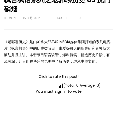
枫言枫语系列之老郭聊历史 03 虎门
硝烟
TVCN
15 8 月 2015
0
1.4K
9
0
《老郭聊历史》是由加拿大FSTAR MEDIA媒体集团打造的系列电视
片《枫言枫语》中的历史类节目，由爱好聊天的历史研­究者郭斯大
策划并且主讲。本套节目语言诙谐，爆料搞笑，精选历史片段，有
浅有深，让人­们在快乐的氛围中了解历史，继承中华文化。
Click to rate this post!
[Total:
0
Average:
0
]
You must sign in to vote