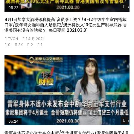
Wat
05:22
4月1日加拿大酒税碳税提高 议员涨工资？/4-12年级学生室内需戴
口罩/泼华裔女咖啡西人是惯犯/澳洲将投入10亿元生产制导武器 香
港美国有没有管辖权？| 每日要闻 2021.03.31
TVCN
1 4 月 2021
0
3K
2
1
Wat
05:24
雷军身体不适小米发布会中断/华为进军支付行业/索尼集团将于4月