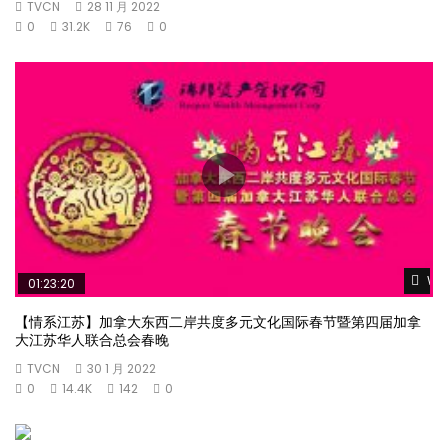
TVCN
28 11 月 2022
0
31.2K
76
0
Wat
01:23:20
【情系江苏】加拿大东西二岸共度多元文化国际春节暨第四届加拿
大江苏华人联合总会春晚
TVCN
30 1 月 2022
0
14.4K
142
0