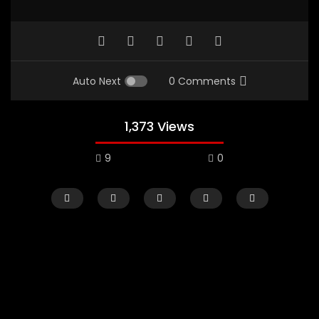
Auto Next
0 Comments
1,373 Views
9
0
Watch Later
02:29:48
01:23:20