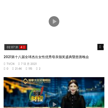
Wat
02:07:31
4
2021第十八届全球杰出女性优秀母亲颁奖盛典暨慈善晚会
TVCN
7 12 月 2021
0
21.4K
115
2