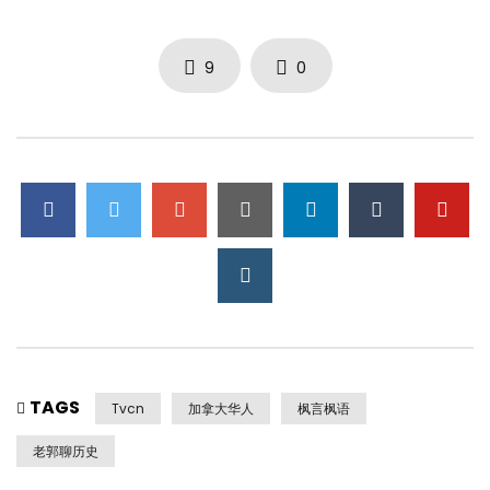
9
0
TAGS
Tvcn
加拿大华人
枫言枫语
老郭聊历史