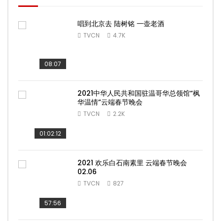
唱到北京去 陆树铭 一壶老酒
TVCN
4.7K
08:07
2021中华人民共和国驻温哥华总领馆“枫
华温情”云端春节晚会
TVCN
2.2K
01:02:12
2021 欢乐白石南素里 云端春节晚会
02.06
TVCN
827
57:56