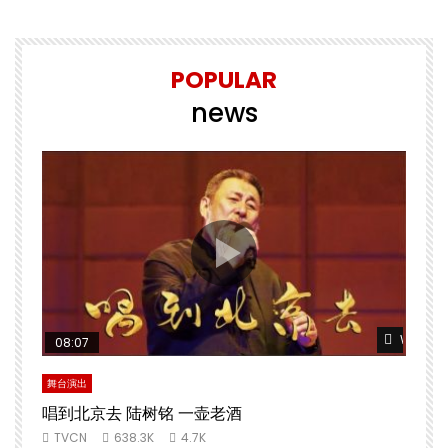
POPULAR
news
Watch Later
Watch L
08:07
舞台演出
文
唱到北京去 陆树铭 一壶老酒
TVCN
638.3K
4.7K