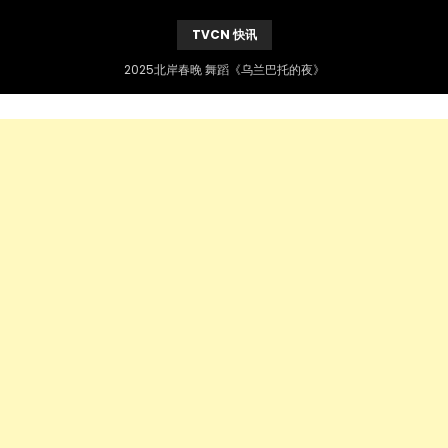
TVCN 快讯
2025北岸春晚 舞蹈《乌兰巴托的夜》