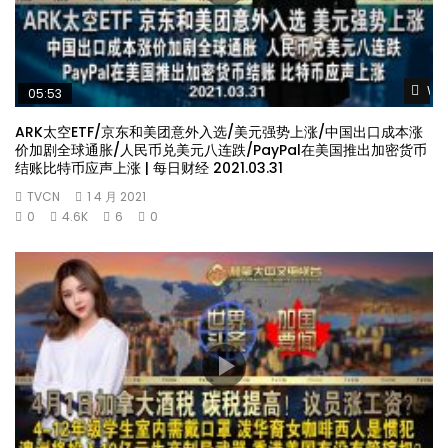
Wat
05:53
ARK太空ETF/京东和美团意外入选/美元强势上涨/中国出口成本涨
价加剧全球通胀/人民币兑美元八连跌/PayPal在美国推出加密货币
结账比特币应声上涨 | 每日财经 2021.03.31
TVCN
1 4 月 2021
0
4.6K
6
0