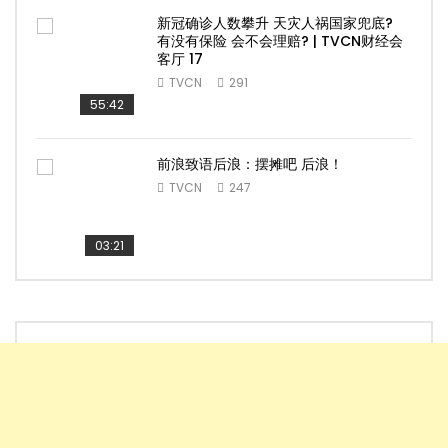
新冠确诊人数攀升 天灾人祸国家兜底?
有没有保险 会不会理赔? | TVCN财经会
客厅 17
TVCN
291
55:42
前浪致语后浪：摆摊吧 后浪！
TVCN
247
03:21