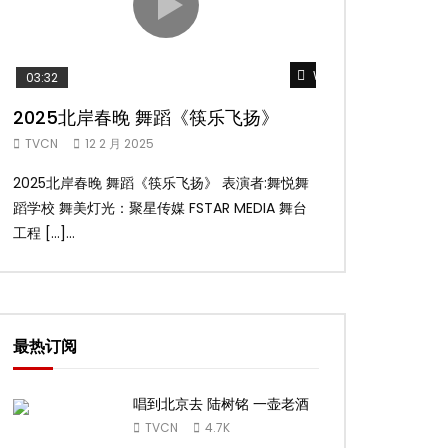
Watch Later
03:32
02:58
2025北岸春晚 舞蹈《筷乐飞扬》
2025北岸春
TVCN
12 2 月 2025
TVCN
12 2 月 2
2025北岸春晚 舞蹈《筷乐飞扬》 表演者:舞悦舞
2025北岸春晚 舞
蹈学校 舞美灯光：聚星传媒 FSTAR MEDIA 舞台
扬舞蹈团 舞美灯光：聚
工程 […]...
台工 […]...
最热订阅
唱到北京去 陆树铭 一壶老酒
TVCN
4.7K