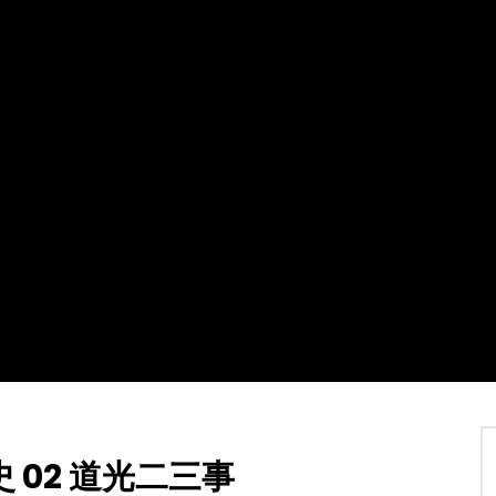
Watch Later
02:07:31
4
】加拿大东西二岸共度多元文
2021第十八届全球杰出女性优秀母亲
暨第四届加拿大江苏华人联合
盛典暨慈善晚会
TVCN
7 12 月 2021
30 1 月 2022
0
21.4K
115
2
4K
142
0
02 道光二三事