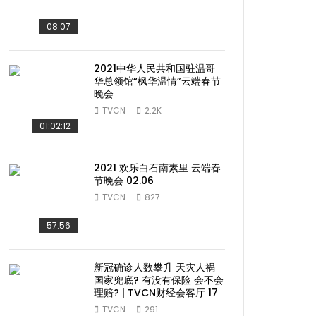
08:07
2021中华人民共和国驻温哥
华总领馆“枫华温情”云端春节
晚会
TVCN
2.2K
01:02:12
2021 欢乐白石南素里 云端春
节晚会 02.06
TVCN
827
57:56
新冠确诊人数攀升 天灾人祸
国家兜底? 有没有保险 会不会
理赔? | TVCN财经会客厅 17
TVCN
291