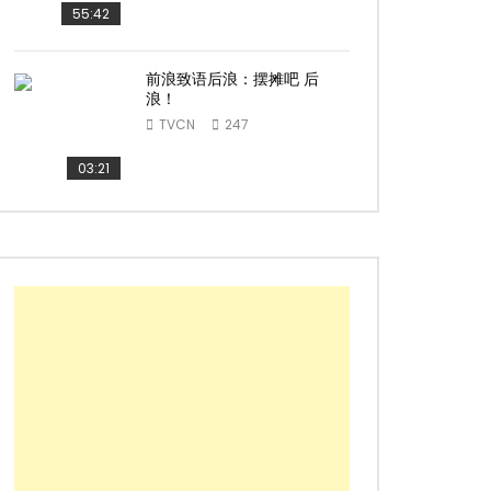
55:42
前浪致语后浪：摆摊吧 后
ater
浪！
TVCN
247
03:21
ater