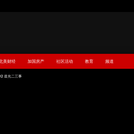
北美财经
加国房产
社区活动
教育
频道
2 道光二三事