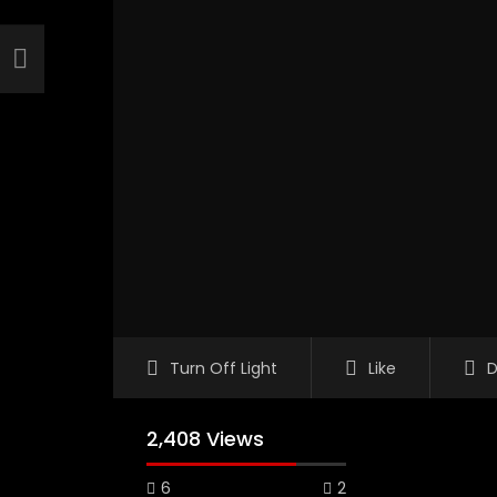
Turn Off Light
Like
D
2,408 Views
6
2