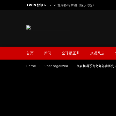
TVCN 快讯
2025北岸春晚 舞蹈《筷乐飞扬》
首页
新闻
全球最正典
众说风云
Home
Uncategorized
枫言枫语系列之老郭聊历史 0