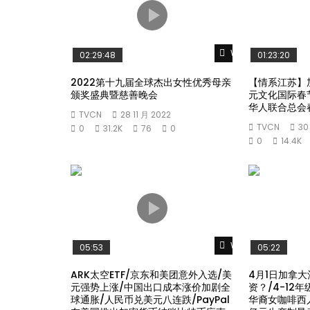
Watch Later
02:29:48
01:23:20
2022第十九届全球杰出女性优秀母亲
【情系江苏】
颁奖盛典暨慈善晚会
元文化国际春
华人联合总会
TVCN
28 11 月 2022
TVCN
30
0
31.2K
76
0
0
14.4K
Watch Later
05:53
05:22
ARK太空ETF/京东和美团意外入选/美
4月1日加拿大
元强势上涨/中国出口成本涨价加剧全
资？/4-12
球通胀/人民币兑美元八连跌/PayPal
华裔女咖啡西