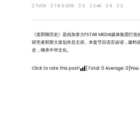
TVCN
7 8 月 2015
0
2.4K
6
2
《老郭聊历史》是由加拿大FSTAR MEDIA媒体集团
研­究者郭斯大策划并且主讲。本套节目语言诙谐，爆料
史，继承中华文化。
Click to rate this post!
[Total:
0
Average:
0
]
You 