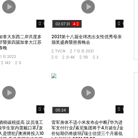
Watch Later
Watch L
02:07:31
4
加拿大东西二岸共度多
2021第十八届全球杰出女性优秀母亲
节暨第四届加拿大江苏
颁奖盛典暨慈善晚会
春晚
TVCN
7 12 月 2021
 1 月 2022
0
21.4K
115
2
142
0
Watch Later
Watch L
05:24
酒税碳税提高 议员涨工
雷军身体不适小米发布会中断/华为进
年级学生室内需戴口罩/泼
军支付行业/索尼集团将于4月诞生/金
人是惯犯/澳洲将投入10
价短期仍将疲弱/瑞士信贷三个月最低