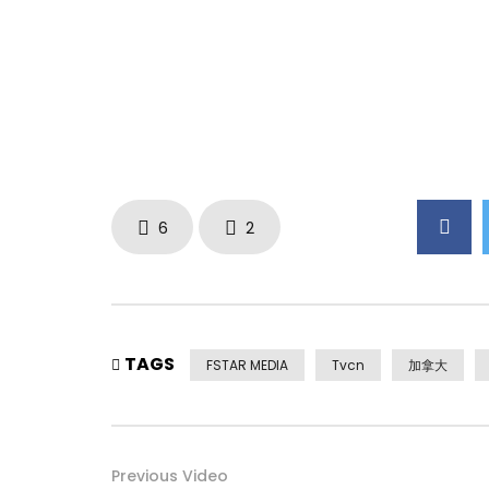
6
2
TAGS
FSTAR MEDIA
Tvcn
加拿大
Previous Video