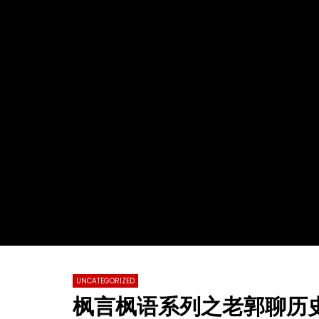
Watch Later
02:29:48
01:23:20
2022第十九届全球杰出女性优秀母亲颁
【情系江苏
奖盛典暨慈善晚会
化国际春节
总会春晚
TVCN
28 11 月 2022
TVCN
0
31.2K
76
0
0
14.
UNCATEGORIZED
枫言枫语系列之老郭聊历史 