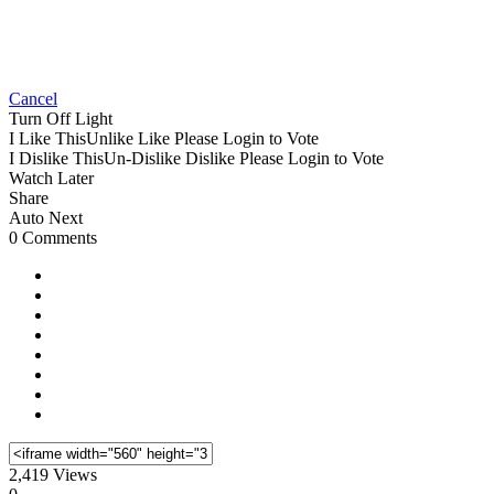
Cancel
Turn Off Light
I Like This
Unlike
Like
Please Login to Vote
I Dislike This
Un-Dislike
Dislike
Please Login to Vote
Watch Later
Share
Auto Next
0 Comments
2,419 Views