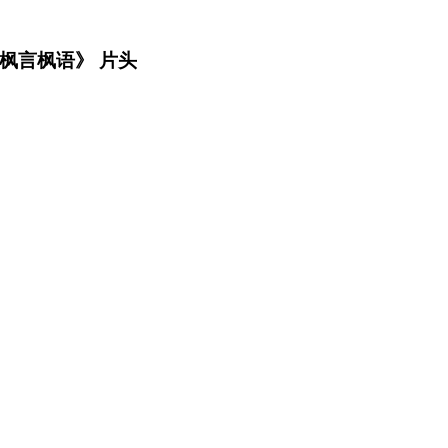
k 枫言枫语》 片头