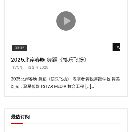
Watch L
03:32
02
2025北岸春晚 舞蹈《筷乐飞扬》
20
TVCN
12 2 月 2025
TVC
2025北岸春晚 舞蹈《筷乐飞扬》 表演者:舞悦舞蹈学校 舞美
20
灯光：聚星传媒 FSTAR MEDIA 舞台工程 […]...
美灯光
最热订阅