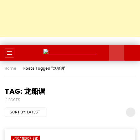
Home
Posts Tagged "龙船调"
TAG: 龙船调
1 POSTS
SORT BY:
LATEST
UNCATEGORIZED