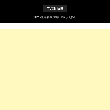
TVCN 快讯
2025北岸春晚 舞蹈《筷乐飞扬》