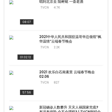
唱到北京去 陆树铭 一壶老酒
TVCN
4.7K
08:07
2021中华人民共和国驻温哥华总领馆“枫
华温情”云端春节晚会
TVCN
2.2K
01:02:12
2021 欢乐白石南素里 云端春节晚会
02.06
TVCN
827
57:56
新冠确诊人数攀升 天灾人祸国家兜底?
有没有保险 会不会理赔? | TVCN财经会