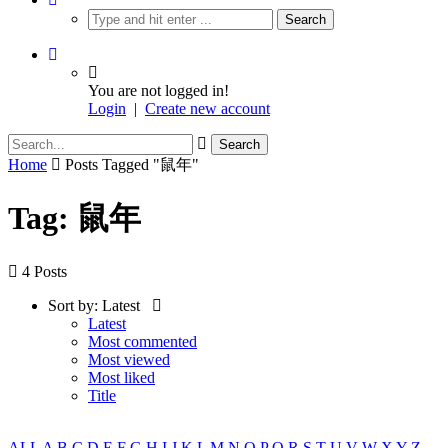
You are not logged in!
Login
|
Create new account
Home
Posts Tagged "鼠年"
Tag: 鼠年
4 Posts
Sort by:
Latest
Latest
Most commented
Most viewed
Most liked
Title
ALL
A
B
C
D
E
F
G
H
I
J
K
L
M
N
O
P
Q
R
S
T
U
V
W
X
Y
Z