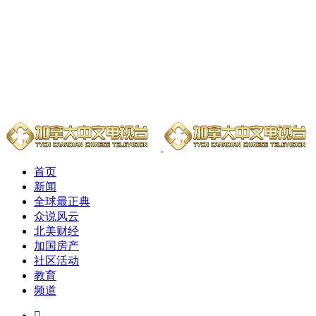
首页
新闻
全球最正典
众说风云
北美财经
加国房产
社区活动
教育
频道