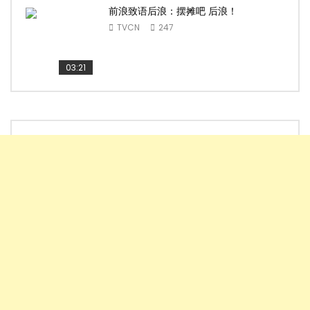
前浪致语后浪：摆摊吧 后浪！
TVCN
247
03:21