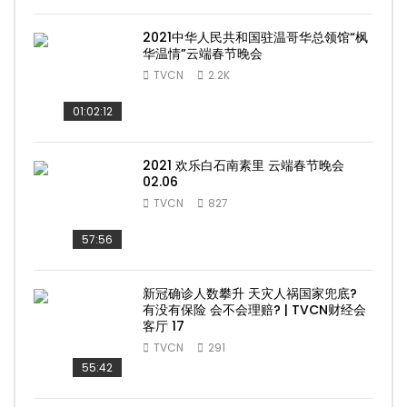
2021中华人民共和国驻温哥华总领馆“枫
华温情”云端春节晚会
TVCN
2.2K
01:02:12
2021 欢乐白石南素里 云端春节晚会
02.06
TVCN
827
57:56
新冠确诊人数攀升 天灾人祸国家兜底?
有没有保险 会不会理赔? | TVCN财经会
客厅 17
TVCN
291
55:42