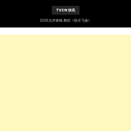
TVCN 快讯
2025北岸春晚 舞蹈《筷乐飞扬》