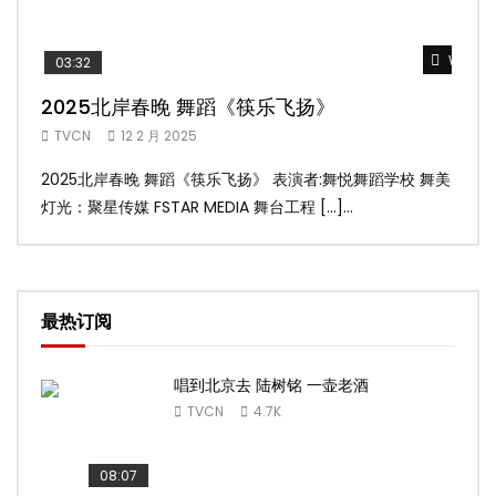
Watch 
03:32
02
2025北岸春晚 舞蹈《筷乐飞扬》
20
TVCN
12 2 月 2025
TV
2025北岸春晚 舞蹈《筷乐飞扬》 表演者:舞悦舞蹈学校 舞美
20
灯光：聚星传媒 FSTAR MEDIA 舞台工程 […]...
美灯光
最热订阅
唱到北京去 陆树铭 一壶老酒
TVCN
4.7K
08:07