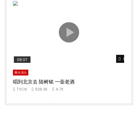
Watch L
08:07
舞台演出
唱到北京去 陆树铭 一壶老酒
TVCN
638.3K
4.7K