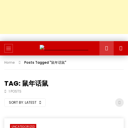
Home
Posts Tagged "鼠年话鼠"
TAG: 鼠年话鼠
1 POSTS
SORT BY:
LATEST
UNCATEGORIZED