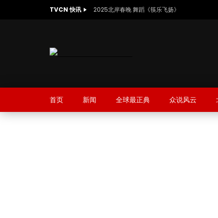
TVCN 快讯
2025北岸春晚 舞蹈《筷乐飞扬》
首页
新闻
全球最正典
众说风云