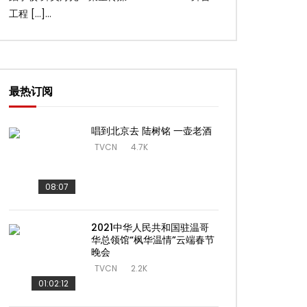
工程 […]...
台工 […]...
最热订阅
唱到北京去 陆树铭 一壶老酒
TVCN
4.7K
08:07
2021中华人民共和国驻温哥
华总领馆“枫华温情”云端春节
晚会
TVCN
2.2K
01:02:12