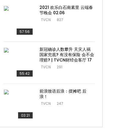
2021 欢乐白石南素里 云端春
节晚会 02.06
TVCN
827
57:56
新冠确诊人数攀升 天灾人祸
国家兜底? 有没有保险 会不会
理赔? | TVCN财经会客厅 17
TVCN
291
55:42
前浪致语后浪：摆摊吧 后
浪！
TVCN
247
03:21