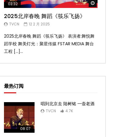
Watch Later
03:32
02:58
2025北岸春晚 舞蹈《筷乐飞扬》
2025北岸春
TVCN
12 2 月 2025
TVCN
12 2 月 
2025北岸春晚 舞蹈《筷乐飞扬》 表演者:舞悦舞
2025北岸春晚 舞
蹈学校 舞美灯光：聚星传媒 FSTAR MEDIA 舞台
扬舞蹈团 舞美灯光：聚
工程 […]...
台工 […]...
最热订阅
唱到北京去 陆树铭 一壶老酒
TVCN
4.7K
08:07