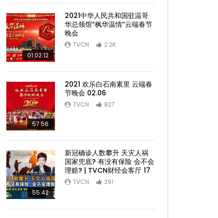
2021中华人民共和国驻温哥
华总领馆“枫华温情”云端春节
晚会
TVCN
2.2K
01:02:12
2021 欢乐白石南素里 云端春
节晚会 02.06
TVCN
827
57:56
新冠确诊人数攀升 天灾人祸
国家兜底? 有没有保险 会不会
理赔? | TVCN财经会客厅 17
TVCN
291
55:42