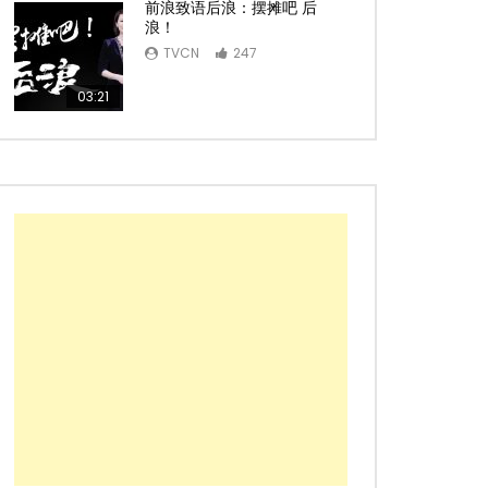
前浪致语后浪：摆摊吧 后
浪！
TVCN
247
03:21