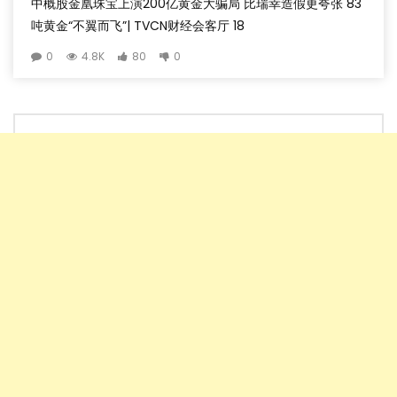
中概股金凰珠宝上演200亿黄金大骗局 比瑞幸造假更夸张 83
吨黄金“不翼而飞”| TVCN财经会客厅 18
0
4.8K
80
0