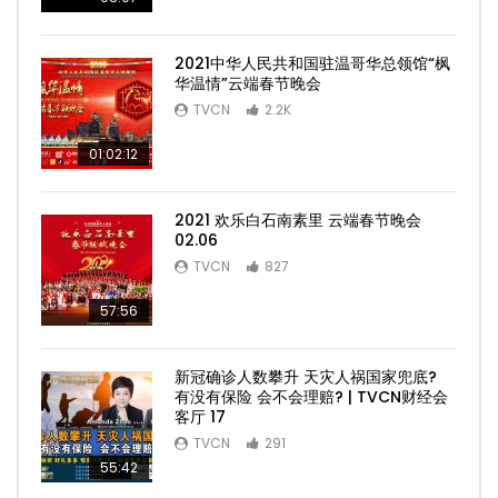
2021中华人民共和国驻温哥华总领馆“枫
华温情”云端春节晚会
TVCN
2.2K
01:02:12
2021 欢乐白石南素里 云端春节晚会
02.06
TVCN
827
57:56
新冠确诊人数攀升 天灾人祸国家兜底?
有没有保险 会不会理赔? | TVCN财经会
客厅 17
TVCN
291
55:42