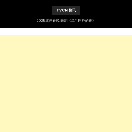
TVCN 快讯
2025北岸春晚 舞蹈《乌兰巴托的夜》