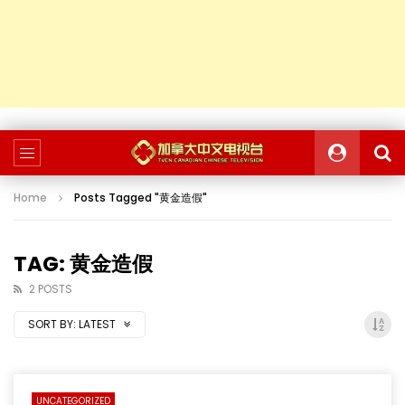
Home
Posts Tagged "黄金造假"
TAG: 黄金造假
2 POSTS
SORT BY:
LATEST
UNCATEGORIZED