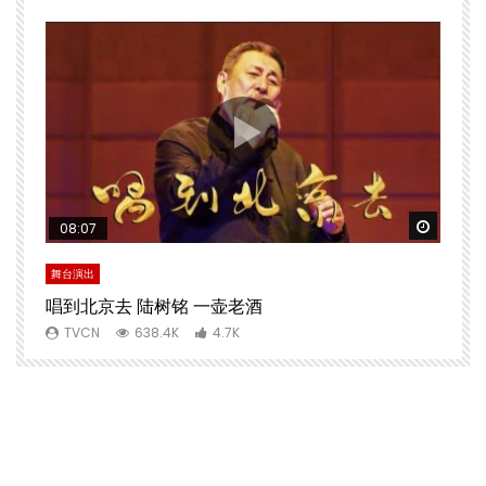
Watch Later
Watch 
08:07
舞台演出
文
唱到北京去 陆树铭 一壶老酒
TVCN
638.4K
4.7K