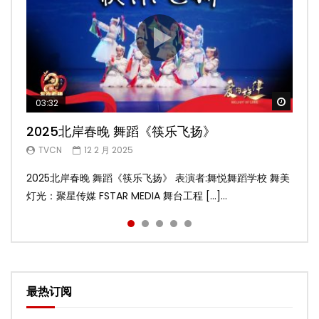
Watch
Watch
Watch
Watch
Watch
03:32
02:58
04:19
05:13
03:45
2025北岸春晚 舞蹈《筷乐飞扬》
2025北岸春晚 舞蹈《乌兰巴托的夜》
2025北岸春晚 古典舞《雨后》
2025北岸春晚 傣族舞蹈《水的女儿》
2025北岸春晚 舞蹈《十八焕蝶》
TVCN
TVCN
TVCN
TVCN
TVCN
12 2 月 2025
12 2 月 2025
12 2 月 2025
12 2 月 2025
9 2 月 2025
2025北岸春晚 舞蹈《筷乐飞扬》 表演者:舞悦舞蹈学校 舞美
2025北岸春晚 舞蹈《乌兰巴托的夜》 表演者:飞扬舞蹈团 舞
2025北岸春晚 古典舞《雨后》 表演者:洪杰舞蹈学院 舞美灯
2025北岸春晚 傣族舞蹈《水的女儿》 表演者:洪杰舞蹈学院
2025北岸春晚 舞蹈《十八焕蝶》 表演者:舞悦舞蹈学校 舞美
灯光：聚星传媒 FSTAR MEDIA 舞台工程 […]...
美灯光：聚星传媒 FSTAR MEDIA 舞台工 […]...
光：聚星传媒 FSTAR MEDIA 舞台工程： […]...
舞美灯光：聚星传媒 FSTAR MEDIA 舞台 […]...
灯光：聚星传媒 FSTAR MEDIA 舞台工程 […]...
最热订阅