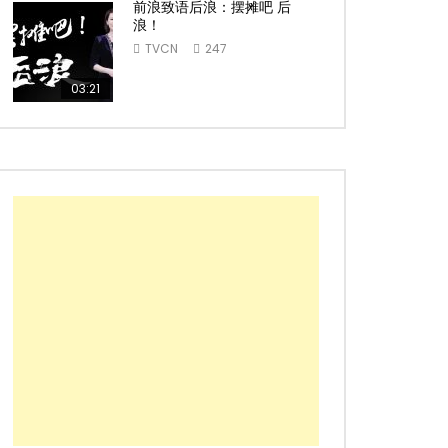
前浪致语后浪：摆摊吧 后
浪！
TVCN
247
03:21