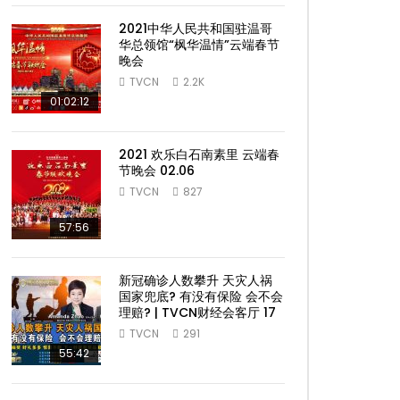
2021中华人民共和国驻温哥
华总领馆“枫华温情”云端春节
晚会
TVCN
2.2K
01:02:12
2021 欢乐白石南素里 云端春
节晚会 02.06
TVCN
827
57:56
新冠确诊人数攀升 天灾人祸
国家兜底? 有没有保险 会不会
理赔? | TVCN财经会客厅 17
TVCN
291
55:42