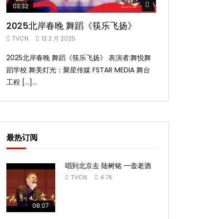
Watch Later
03:32
02:58
2025北岸春晚 舞蹈《筷乐飞扬》
2025北岸春
TVCN
12 2 月 2025
TVCN
12 2 月 2
2025北岸春晚 舞蹈《筷乐飞扬》 表演者:舞悦舞
2025北岸春晚 舞
蹈学校 舞美灯光：聚星传媒 FSTAR MEDIA 舞台
扬舞蹈团 舞美灯光：聚
工程 […]...
台工 […]...
最热订阅
唱到北京去 陆树铭 一壶老酒
TVCN
4.7K
08:07