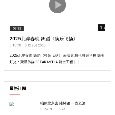
Watch 
03:32
02
2025北岸春晚 舞蹈《筷乐飞扬》
20
TVCN
12 2 月 2025
TV
2025北岸春晚 舞蹈《筷乐飞扬》 表演者:舞悦舞蹈学校 舞美
20
灯光：聚星传媒 FSTAR MEDIA 舞台工程 […]...
美灯光
最热订阅
唱到北京去 陆树铭 一壶老酒
TVCN
4.7K