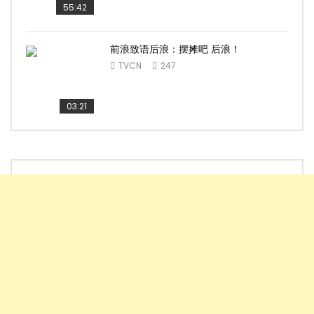
55:42
前浪致语后浪：摆摊吧 后浪！
TVCN
247
03:21