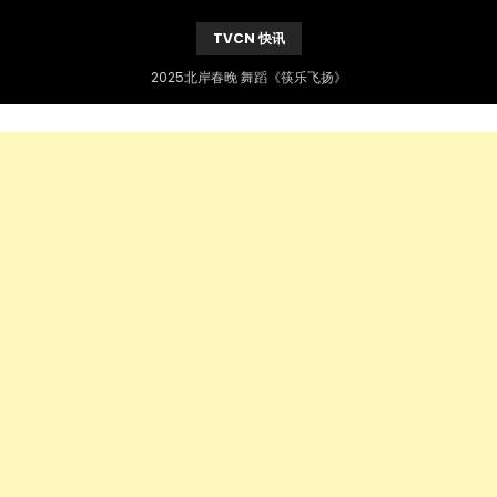
TVCN 快讯
2025北岸春晚 舞蹈《筷乐飞扬》