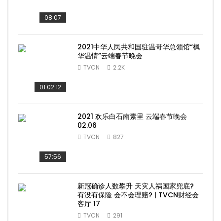
08:07
2021中华人民共和国驻温哥华总领馆“枫
华温情”云端春节晚会
TVCN
2.2K
01:02:12
2021 欢乐白石南素里 云端春节晚会
02.06
TVCN
827
57:56
新冠确诊人数攀升 天灾人祸国家兜底?
有没有保险 会不会理赔? | TVCN财经会
客厅 17
TVCN
291