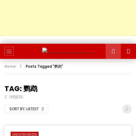
Home
Posts Tagged "鹦鹉"
TAG: 鹦鹉
1 POSTS
SORT BY:
LATEST
UNCATEGORIZED