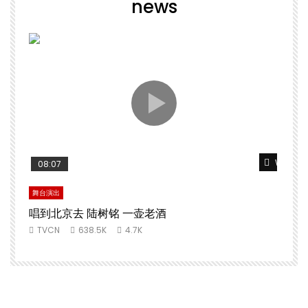
news
Watch L
08:07
舞台演出
唱到北京去 陆树铭 一壶老酒
TVCN
638.5K
4.7K