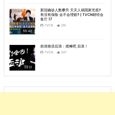
新冠确诊人数攀升 天灾人祸国家兜底?
有没有保险 会不会理赔? | TVCN财经会
客厅 17
TVCN
291
55:42
前浪致语后浪：摆摊吧 后浪！
TVCN
247
03:21