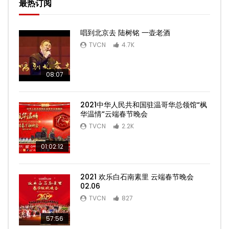
最热订阅
唱到北京去 陆树铭 一壶老酒
TVCN
4.7K
08:07
2021中华人民共和国驻温哥华总领馆“枫
华温情”云端春节晚会
TVCN
2.2K
01:02:12
2021 欢乐白石南素里 云端春节晚会
02.06
TVCN
827
57:56