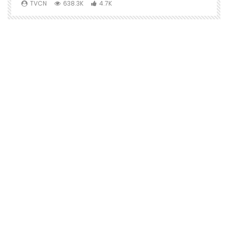
TVCN
638.3K
4.7K