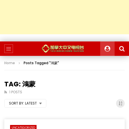
Home
Posts Tagged "鴻蒙"
TAG: 鴻蒙
1 POSTS
SORT BY:
LATEST
UNCATEGORIZED