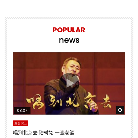
POPULAR
news
Watch Later
Watch 
08:07
舞台演出
文
唱到北京去 陆树铭 一壶老酒