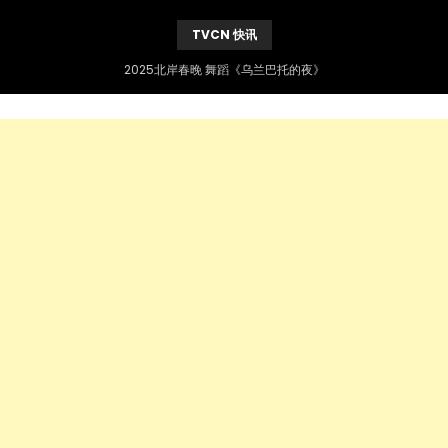
TVCN 快讯
2025北岸春晚 舞蹈《乌兰巴托的夜》