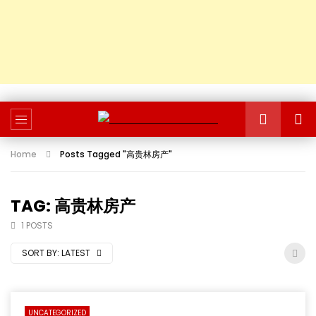
Home
Posts Tagged "高贵林房产"
TAG: 高贵林房产
1 POSTS
SORT BY:
LATEST
UNCATEGORIZED