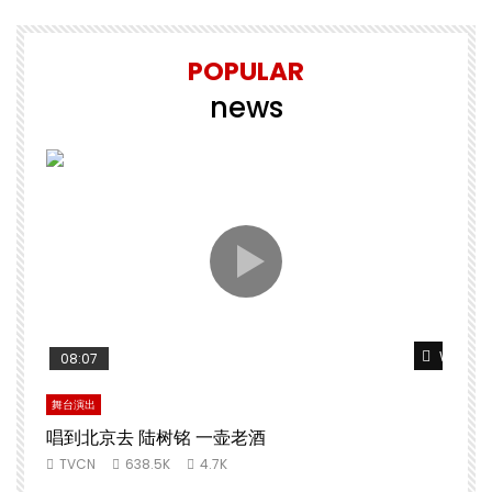
POPULAR
news
Watch L
08:07
舞台演出
唱到北京去 陆树铭 一壶老酒
TVCN
638.5K
4.7K