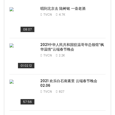
唱到北京去 陆树铭 一壶老酒
TVCN
4.7K
08:07
2021中华人民共和国驻温哥华总领馆“枫
华温情”云端春节晚会
TVCN
2.2K
01:02:12
2021 欢乐白石南素里 云端春节晚会
02.06
TVCN
827
57:56