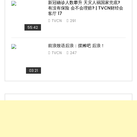
新冠确诊人数攀升 天灾人祸国家兜底?
有没有保险 会不会理赔? | TVCN财经会
客厅 17
TVCN
291
55:42
前浪致语后浪：摆摊吧 后浪！
TVCN
247
03:21