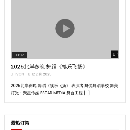
Watch 
03:32
02
2025北岸春晚 舞蹈《筷乐飞扬》
20
TVCN
12 2 月 2025
TV
2025北岸春晚 舞蹈《筷乐飞扬》 表演者:舞悦舞蹈学校 舞美
20
灯光：聚星传媒 FSTAR MEDIA 舞台工程 […]...
美灯光
最热订阅