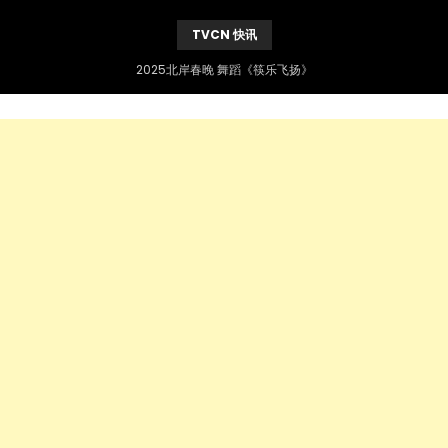
TVCN 快讯
2025北岸春晚 舞蹈《筷乐飞扬》