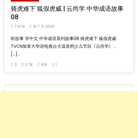
骑虎难下 狐假虎威 | 云尚学 中华成语故事
08
TVCN
16 7 月 2020
听故事 学中文 中华成语系列故事08 骑虎难下 狐假虎威
TVCN加拿大华语电视台大温首档少儿节目《云尚学》，
[…]...
0
3.7K
159
1