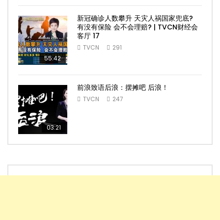
新冠确诊人数攀升 天灾人祸国家兜底?
有没有保险 会不会理赔? | TVCN财经会
客厅 17
TVCN
291
55:42
前浪致语后浪：摆摊吧 后浪！
TVCN
247
03:21