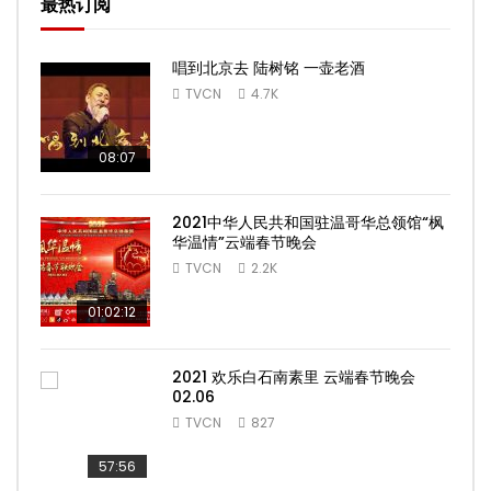
最热订阅
唱到北京去 陆树铭 一壶老酒
TVCN
4.7K
08:07
2021中华人民共和国驻温哥华总领馆“枫
华温情”云端春节晚会
TVCN
2.2K
01:02:12
2021 欢乐白石南素里 云端春节晚会
02.06
TVCN
827
57:56