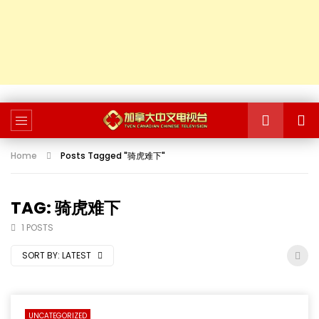
Home
Posts Tagged "骑虎难下"
TAG: 骑虎难下
1 POSTS
SORT BY:
LATEST
UNCATEGORIZED