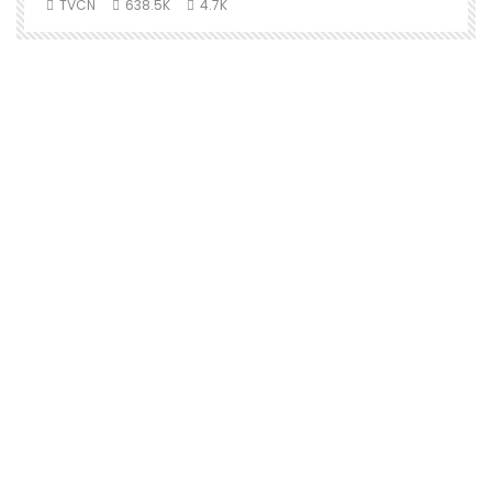
TVCN
638.5K
4.7K