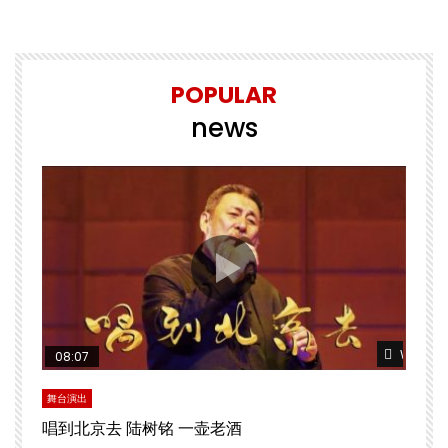
POPULAR
news
Watch Later
Watch L
08:07
舞台演出
文
唱到北京去 陆树铭 一壶老酒