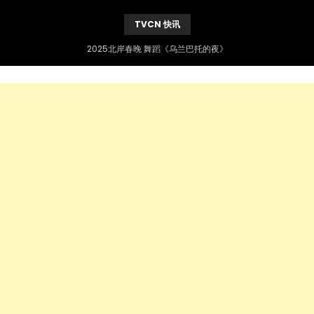
TVCN 快讯
2025北岸春晚 舞蹈《乌兰巴托的夜》