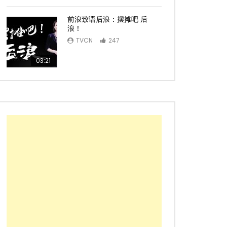
前浪致语后浪：摆摊吧 后
浪！
TVCN
247
03:21