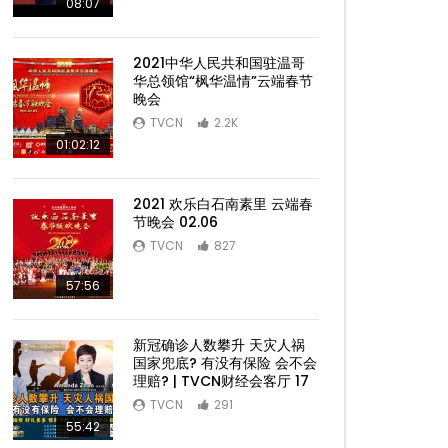
08:07
2021中华人民共和国驻温哥
华总领馆“枫华温情”云端春节
晚会
TVCN
2.2K
01:02:12
2021 欢乐白石南素里 云端春
节晚会 02.06
TVCN
827
57:56
新冠确诊人数攀升 天灾人祸
国家兜底? 有没有保险 会不会
理赔? | TVCN财经会客厅 17
TVCN
291
55:42