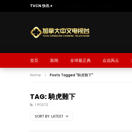
TVCN 快讯
2025北岸春晚 舞蹈《乌兰巴托的夜》
首页
新闻
全球最正典
众说风云
Home
Posts Tagged "騎虎難下"
TAG: 騎虎難下
1 POSTS
SORT BY:
LATEST