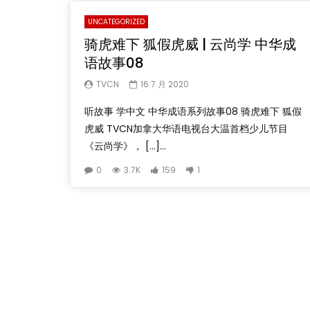
UNCATEGORIZED
骑虎难下 狐假虎威 | 云尚学 中华成
语故事08
TVCN
16 7 月 2020
听故事 学中文 中华成语系列故事08 骑虎难下 狐假
虎威 TVCN加拿大华语电视台大温首档少儿节目
《云尚学》， […]...
0
3.7K
159
1