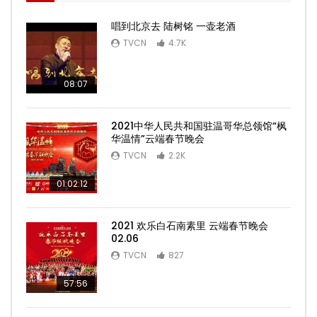
唱到北京去 陆树铭 一壶老酒
TVCN
4.7K
08:07
2021中华人民共和国驻温哥华总领馆“枫
华温情”云端春节晚会
TVCN
2.2K
01:02:12
2021 欢乐白石南素里 云端春节晚会
02.06
TVCN
827
57:56