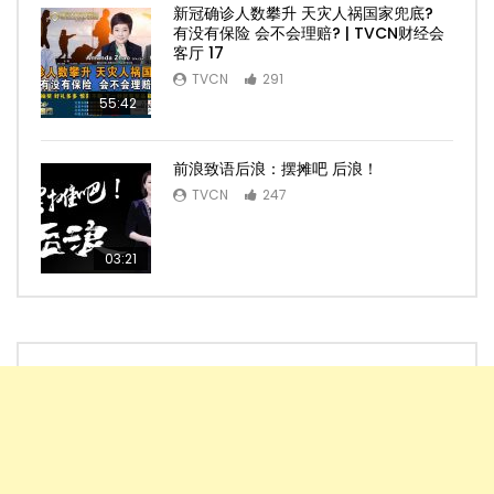
新冠确诊人数攀升 天灾人祸国家兜底?
有没有保险 会不会理赔? | TVCN财经会
客厅 17
TVCN
291
55:42
前浪致语后浪：摆摊吧 后浪！
TVCN
247
03:21