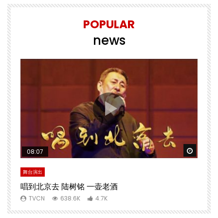
POPULAR
news
Watch Later
Watch 
08:07
舞台演出
文
唱到北京去 陆树铭 一壶老酒
TVCN
638.6K
4.7K