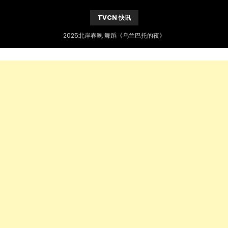
TVCN 快讯
2025北岸春晚 舞蹈《乌兰巴托的夜》