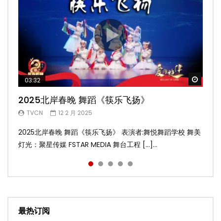
Watch
Watch
Watch
Watch
Watch
03:32
02:58
04:19
05:13
03:45
2025北岸春晚 舞蹈《筷乐飞扬》
2025北岸春晚 舞蹈《乌兰巴托的夜》
2025北岸春晚 古典舞《雨后》
2025北岸春晚 傣族舞蹈《水的女儿》
2025北岸春晚 舞蹈《十八焕蝶》
TVCN
TVCN
TVCN
TVCN
TVCN
12 2 月 2025
12 2 月 2025
12 2 月 2025
12 2 月 2025
9 2 月 2025
2025北岸春晚 舞蹈《筷乐飞扬》 表演者:舞悦舞蹈学校 舞美
2025北岸春晚 舞蹈《乌兰巴托的夜》 表演者:飞扬舞蹈团 舞
2025北岸春晚 古典舞《雨后》 表演者:洪杰舞蹈学院 舞美灯
2025北岸春晚 傣族舞蹈《水的女儿》 表演者:洪杰舞蹈学院
2025北岸春晚 舞蹈《十八焕蝶》 表演者:舞悦舞蹈学校 舞美
灯光：聚星传媒 FSTAR MEDIA 舞台工程 […]...
美灯光：聚星传媒 FSTAR MEDIA 舞台工 […]...
光：聚星传媒 FSTAR MEDIA 舞台工程： […]...
舞美灯光：聚星传媒 FSTAR MEDIA 舞台 […]...
灯光：聚星传媒 FSTAR MEDIA 舞台工程 […]...
最热订阅