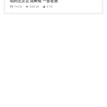
文
唱到北京去 陆树铭 一壶老酒
TVCN
638.3K
4.7K