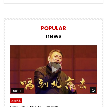
POPULAR
news
Watch Later
Watch 
08:07
舞台演出