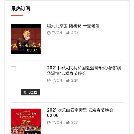
最热订阅
唱到北京去 陆树铭 一壶老酒
TVCN
4.7K
08:07
2021中华人民共和国驻温哥华总领馆“枫
华温情”云端春节晚会
TVCN
2.2K
01:02:12
2021 欢乐白石南素里 云端春节晚会
02.06
TVCN
827