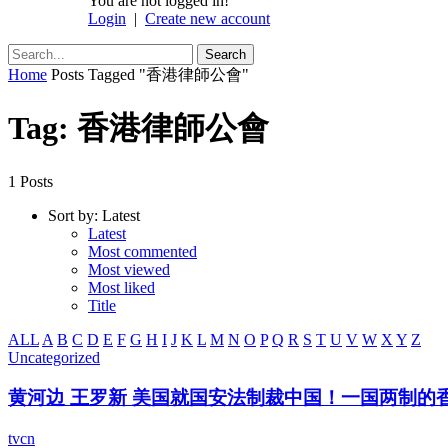
You are not logged in!
Login
|
Create new account
Home
Posts Tagged "香港律師公會"
Tag: 香港律師公會
1 Posts
Sort by:
Latest
Latest
Most commented
Most viewed
Most liked
Title
ALL
A
B
C
D
E
F
G
H
I
J
K
L
M
N
O
P
Q
R
S
T
U
V
W
X
Y
Z
Uncategorized
黄河边 王罗新 美国就国安法制裁中国！一国两制的香港将
tvcn