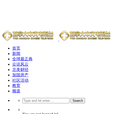
首页
新闻
全球最正典
众说风云
北美财经
加国房产
社区活动
教育
频道