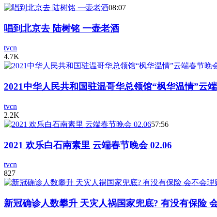
08:07
唱到北京去 陆树铭 一壶老酒
tvcn
4.7K
2021中华人民共和国驻温哥华总领馆“枫华温情”云
tvcn
2.2K
57:56
2021 欢乐白石南素里 云端春节晚会 02.06
tvcn
827
新冠确诊人数攀升 天灾人祸国家兜底? 有没有保险 会不会