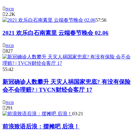
tvcn
2.2K
57:56
2021 欢乐白石南素里 云端春节晚会 02.06
tvcn
827
55:42
新冠确诊人数攀升 天灾人祸国家兜底? 有没有保险
会不会理赔? | TVCN财经会客厅 17
tvcn
291
03:21
前浪致语后浪：摆摊吧 后浪！