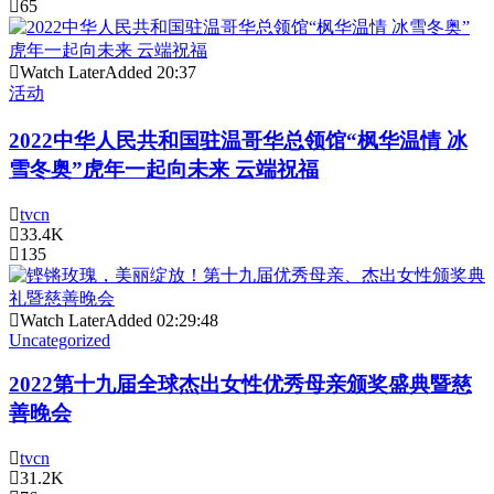
65
Watch Later
Added
20:37
活动
2022中华人民共和国驻温哥华总领馆“枫华温情 冰
雪冬奥”虎年一起向未来 云端祝福
tvcn
33.4K
135
Watch Later
Added
02:29:48
Uncategorized
2022第十九届全球杰出女性优秀母亲颁奖盛典暨慈
善晚会
tvcn
31.2K