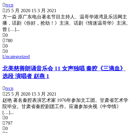
tvcn
25 5 月 2020
15 3 月 2021
方一焱 原广东电台著名节目主持人、温哥华港湾及乐活网主
播，话剧《你好，抢劫！》主演、话剧《情迷温哥华》主演。
曾 […]...
0
780
0
0
Uncategorized
北美慈善朗诵音乐会 11 女声独唱 秦腔《三滴血》
选段 演唱者 赵燕 1
tvcn
25 5 月 2020
15 3 月 2021
赵艳 著名秦腔表演艺术家 1976年参加文工团。甘肃省艺术学
院毕业。甘肃省秦腔剧团工作。应邀参加央视《中华情》
[…]...
0
797
0