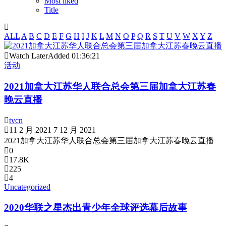
Most liked
Title
ALL
A
B
C
D
E
F
G
H
I
J
K
L
M
N
O
P
Q
R
S
T
U
V
W
X
Y
Z
Watch Later
Added
01:36:21
活动
2021加拿大江苏华人联合总会第三届加拿大江苏春
晚云直播
tvcn
11 2 月 2021
7 12 月 2021
2021加拿大江苏华人联合总会第三届加拿大江苏春晚云直播
0
17.8K
225
4
Uncategorized
2020华联之星杰出青少年全球评选幕后故事