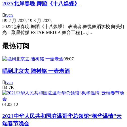
2025北岸春晚 舞蹈《十八焕蝶》
tvcn
9 2 月 2025
19 3 月 2025
2025北岸春晚 舞蹈《十八焕蝶》 表演者:舞悦舞蹈学校 舞美灯
光：聚星传媒 FSTAR MEDIA 舞台工程 […]...
最热订阅
08:07
唱到北京去 陆树铭 一壶老酒
tvcn
4.7K
01:02:12
2021中华人民共和国驻温哥华总领馆“枫华温情”云
端春节晚会