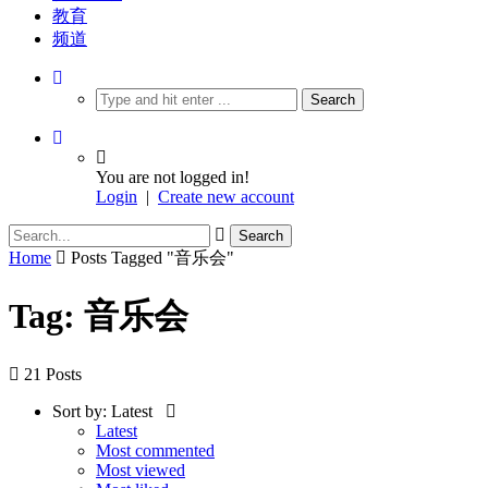
教育
频道
You are not logged in!
Login
|
Create new account
Home
Posts Tagged "音乐会"
Tag: 音乐会
21 Posts
Sort by:
Latest
Latest
Most commented
Most viewed