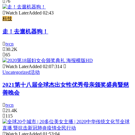
76
Watch Later
Added
02:43
科技
走！去遛机器狗！
tvcn
30.2K
65
Watch Later
Added
02:07:31
4
Uncategorized
活动
2021第十八届全球杰出女性优秀母亲颁奖盛典暨慈
善晚会
tvcn
21.4K
115
Watch Later
Added
01:53:04