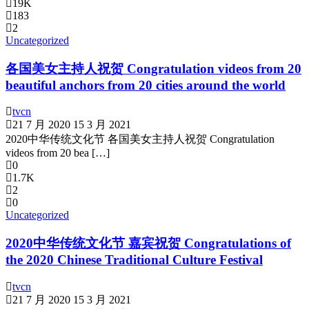
19K
183
2
Uncategorized
各国美女主持人祝贺 Congratulation videos from 20
beautiful anchors from 20 cities around the world
tvcn
21 7 月 2020
15 3 月 2021
2020中华传统文化节 各国美女主持人祝贺 Congratulation
videos from 20 bea […]
0
1.7K
2
0
Uncategorized
2020中华传统文化节 嘉宾祝贺 Congratulations of
the 2020 Chinese Traditional Culture Festival
tvcn
21 7 月 2020
15 3 月 2021