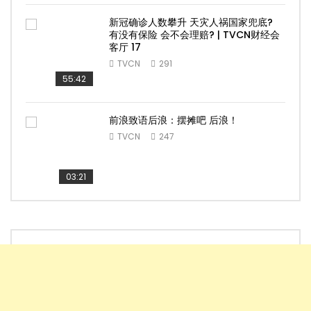
新冠确诊人数攀升 天灾人祸国家兜底?
有没有保险 会不会理赔? | TVCN财经会
客厅 17
TVCN
291
55:42
前浪致语后浪：摆摊吧 后浪！
TVCN
247
03:21