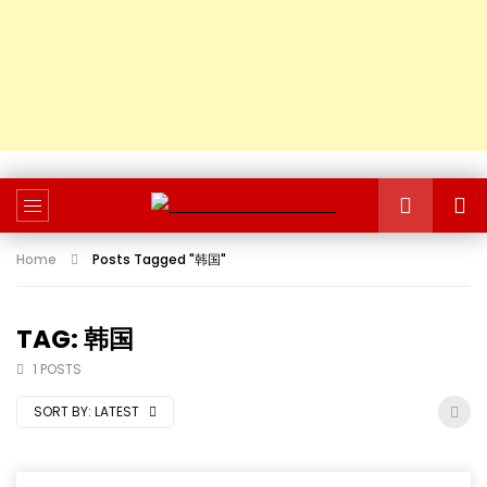
Home
Posts Tagged "韩国"
TAG: 韩国
1 POSTS
SORT BY:
LATEST