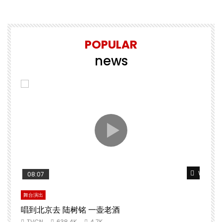
POPULAR
news
Watch Later
Watch L
08:07
舞台演出
文
唱到北京去 陆树铭 一壶老酒
TVCN
638.4K
4.7K