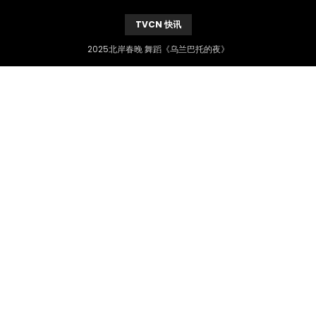
TVCN 快讯
2025北岸春晚 舞蹈《乌兰巴托的夜》