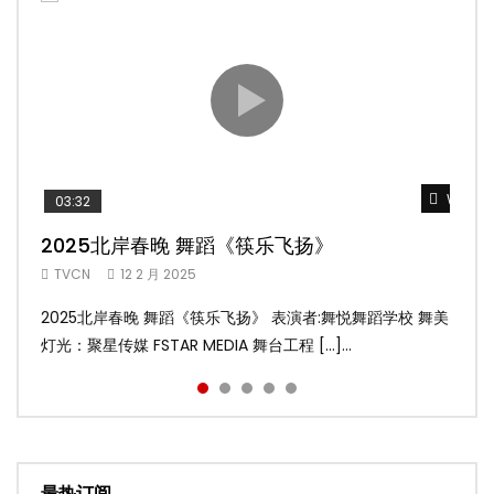
Watch 
Watch 
Watch 
Watch 
Watch 
03:32
02:58
04:19
05:13
03:45
2025北岸春晚 舞蹈《筷乐飞扬》
2025北岸春晚 舞蹈《乌兰巴托的夜》
2025北岸春晚 古典舞《雨后》
2025北岸春晚 傣族舞蹈《水的女儿》
2025北岸春晚 舞蹈《十八焕蝶》
TVCN
TVCN
TVCN
TVCN
TVCN
12 2 月 2025
12 2 月 2025
12 2 月 2025
12 2 月 2025
9 2 月 2025
2025北岸春晚 舞蹈《筷乐飞扬》 表演者:舞悦舞蹈学校 舞美
2025北岸春晚 舞蹈《乌兰巴托的夜》 表演者:飞扬舞蹈团 舞
2025北岸春晚 古典舞《雨后》 表演者:洪杰舞蹈学院 舞美灯
2025北岸春晚 傣族舞蹈《水的女儿》 表演者:洪杰舞蹈学院
2025北岸春晚 舞蹈《十八焕蝶》 表演者:舞悦舞蹈学校 舞美
灯光：聚星传媒 FSTAR MEDIA 舞台工程 […]...
美灯光：聚星传媒 FSTAR MEDIA 舞台工 […]...
光：聚星传媒 FSTAR MEDIA 舞台工程： […]...
舞美灯光：聚星传媒 FSTAR MEDIA 舞台 […]...
灯光：聚星传媒 FSTAR MEDIA 舞台工程 […]...
最热订阅