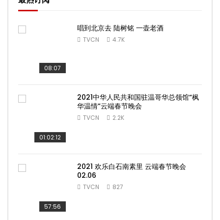
唱到北京去 陆树铭 一壶老酒
TVCN
4.7K
08:07
2021中华人民共和国驻温哥华总领馆“枫
华温情”云端春节晚会
TVCN
2.2K
01:02:12
2021 欢乐白石南素里 云端春节晚会
02.06
TVCN
827
57:56