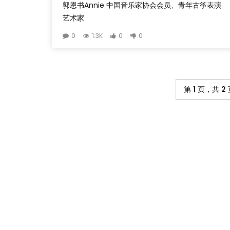
郭恩书Annie 中国音乐家协会会员、青年古筝表演
艺术家
0
1.3K
0
0
第 1 页，共 2