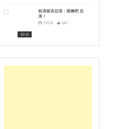
前浪致语后浪：摆摊吧 后
浪！
TVCN
247
03:21