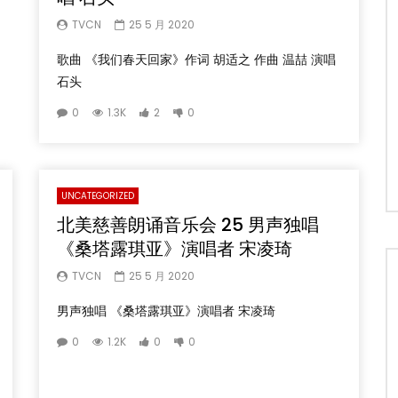
TVCN
25 5 月 2020
歌曲 《我们春天回家》作词 胡适之 作曲 温喆 演唱
石头
0
1.3K
2
0
UNCATEGORIZED
北美慈善朗诵音乐会 25 男声独唱
《桑塔露琪亚》演唱者 宋凌琦
TVCN
25 5 月 2020
男声独唱 《桑塔露琪亚》演唱者 宋凌琦
0
1.2K
0
0