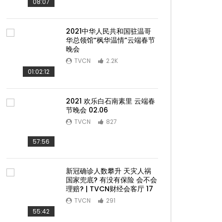
08:07
2021中华人民共和国驻温哥
华总领馆“枫华温情”云端春节
晚会
TVCN
2.2K
01:02:12
2021 欢乐白石南素里 云端春
节晚会 02.06
TVCN
827
57:56
新冠确诊人数攀升 天灾人祸
国家兜底? 有没有保险 会不会
理赔? | TVCN财经会客厅 17
TVCN
291
55:42