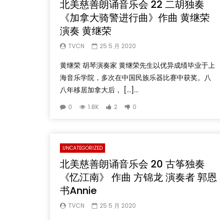
北美慈善朗诵音乐会 22 二胡独奏
《加拿大骑警进行曲》作曲 黄继荣
演奏 黄继荣
TVCN
25 5 月 2020
黄继荣 胡琴演奏家 黄继荣先生以优异成绩毕业于上
海音乐学院，多次在中国民族乐器比赛中获奖。八
八年移居加拿大后， […]...
0
1.8K
2
0
UNCATEGORIZED
北美慈善朗诵音乐会 20 古筝独奏
《忆江南》 作曲 方锦龙 演奏者 郭恩
书Annie
TVCN
25 5 月 2020