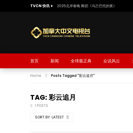
TVCN 快讯
2025北岸春晚 舞蹈《乌兰巴托的夜》
首页
新闻
全球最正典
众说风云
Home
Posts Tagged "彩云追月"
TAG: 彩云追月
1 POSTS
SORT BY:
LATEST