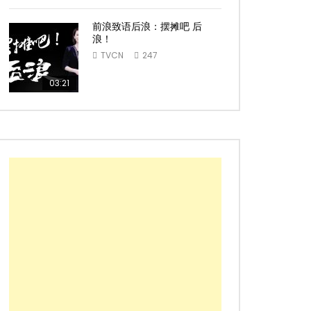
前浪致语后浪：摆摊吧 后
浪！
TVCN
247
03:21