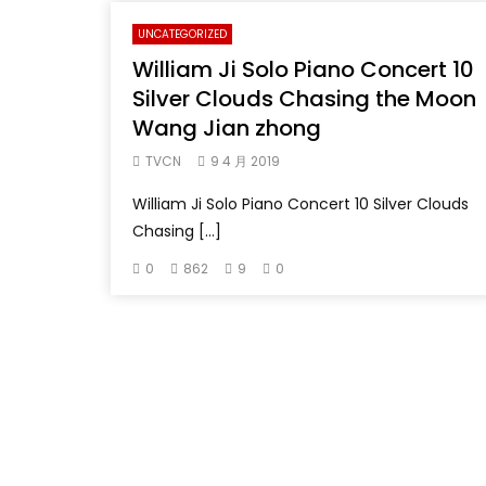
UNCATEGORIZED
William Ji Solo Piano Concert 10
Silver Clouds Chasing the Moon
Wang Jian zhong
TVCN
9 4 月 2019
William Ji Solo Piano Concert 10 Silver Clouds
Chasing […]
0
862
9
0