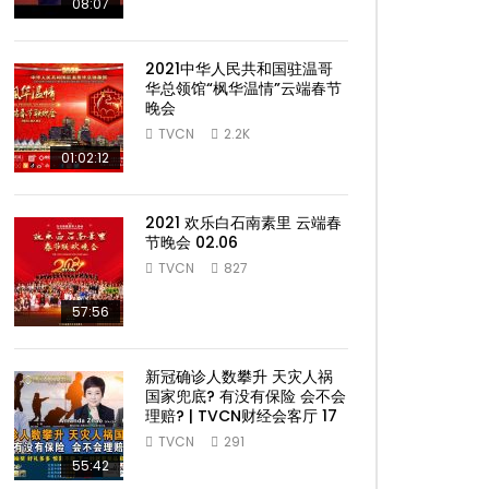
08:07
2021中华人民共和国驻温哥
华总领馆“枫华温情”云端春节
晚会
TVCN
2.2K
01:02:12
2021 欢乐白石南素里 云端春
节晚会 02.06
TVCN
827
57:56
新冠确诊人数攀升 天灾人祸
国家兜底? 有没有保险 会不会
理赔? | TVCN财经会客厅 17
TVCN
291
55:42