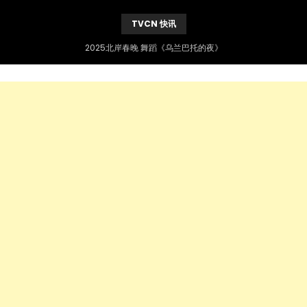
TVCN 快讯
2025北岸春晚 舞蹈《乌兰巴托的夜》