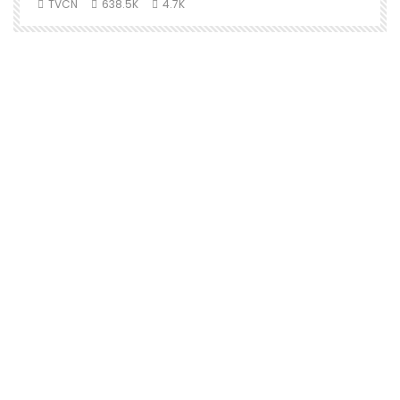
TVCN
638.5K
4.7K