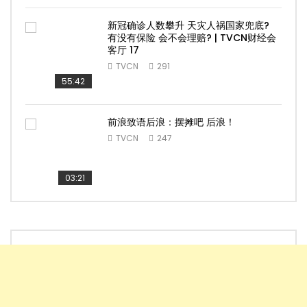
新冠确诊人数攀升 天灾人祸国家兜底?
有没有保险 会不会理赔? | TVCN财经会
客厅 17
TVCN
291
55:42
前浪致语后浪：摆摊吧 后浪！
TVCN
247
03:21