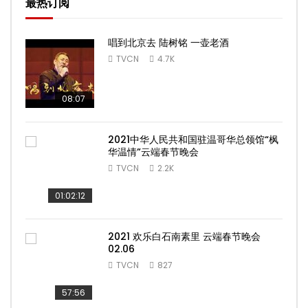
最热订阅
唱到北京去 陆树铭 一壶老酒
TVCN
4.7K
08:07
2021中华人民共和国驻温哥华总领馆“枫
华温情”云端春节晚会
TVCN
2.2K
01:02:12
2021 欢乐白石南素里 云端春节晚会
02.06
TVCN
827
57:56