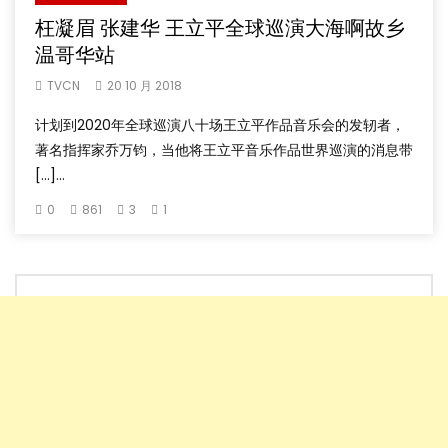
枉凝眉 张建华 王立平全球巡演大海啊故乡
温哥华站
TVCN
20 10 月 2018
计划到2020年全球巡演八十场王立平作品音乐会的发轫者，
著名指挥家乔万钧，当他将王立平音乐作品世界巡演的消息带
[…]...
0
861
3
1