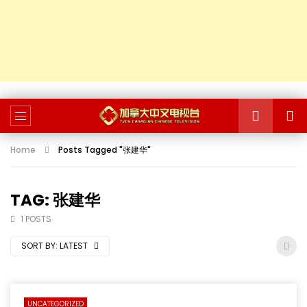
Home
Posts Tagged "张建华"
TAG: 张建华
1 POSTS
SORT BY:
LATEST
UNCATEGORIZED