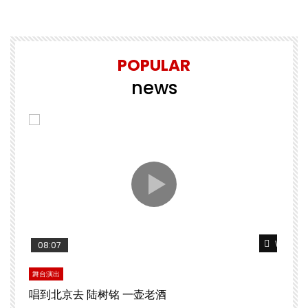
POPULAR
news
Watch Later
Watch L
08:07
舞台演出
文
唱到北京去 陆树铭 一壶老酒