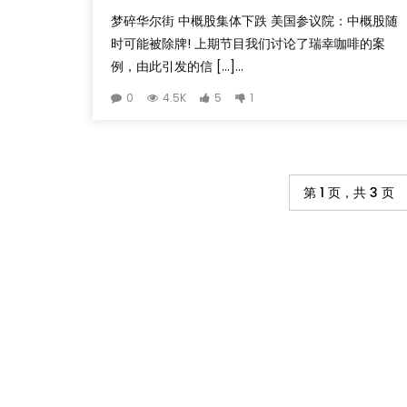
梦碎华尔街 中概股集体下跌 美国参议院：中概股随
时可能被除牌! 上期节目我们讨论了瑞幸咖啡的案
例，由此引发的信 […]...
0
4.5K
5
1
第 1 页，共 3 页