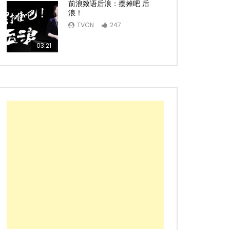
前浪致语后浪：摆摊吧 后
浪！
TVCN
247
03:21