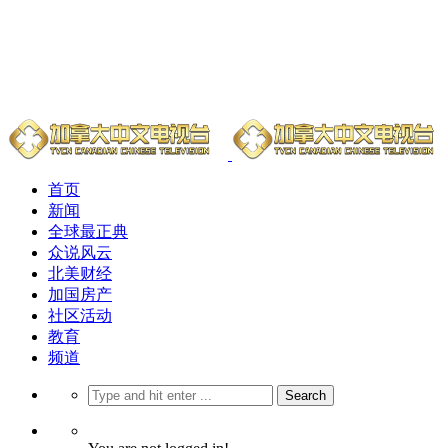
首页
新闻
全球最正典
众说风云
北美财经
加国房产
社区活动
教育
频道