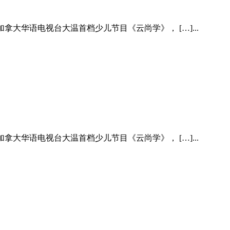
N加拿大华语电视台大温首档少儿节目《云尚学》， […]...
N加拿大华语电视台大温首档少儿节目《云尚学》， […]...