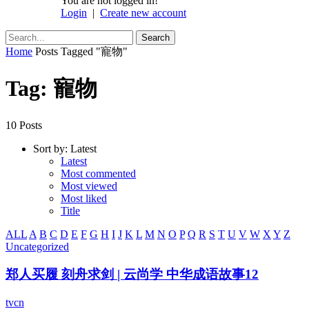
You are not logged in!
Login
|
Create new account
Home
Posts Tagged "寵物"
Tag: 寵物
10 Posts
Sort by:
Latest
Latest
Most commented
Most viewed
Most liked
Title
ALL
A
B
C
D
E
F
G
H
I
J
K
L
M
N
O
P
Q
R
S
T
U
V
W
X
Y
Z
Uncategorized
郑人买履 刻舟求剑 | 云尚学 中华成语故事12
tvcn