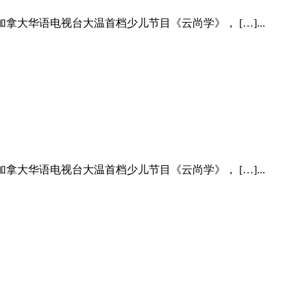
N加拿大华语电视台大温首档少儿节目《云尚学》， […]...
N加拿大华语电视台大温首档少儿节目《云尚学》， […]...