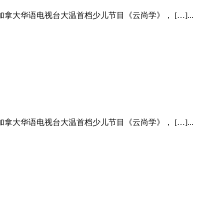
N加拿大华语电视台大温首档少儿节目《云尚学》， […]...
N加拿大华语电视台大温首档少儿节目《云尚学》， […]...