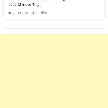
2020 Chinese Tr […]
0
1.5K
3
0