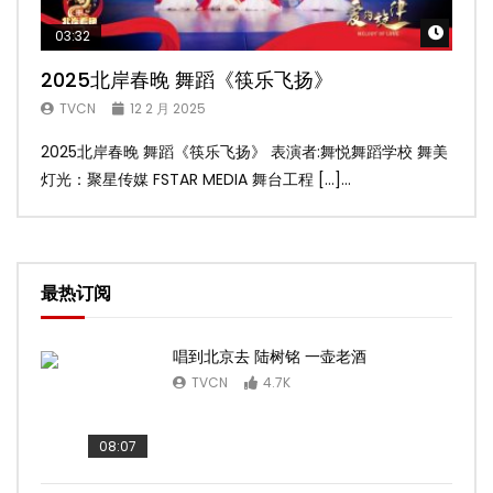
Watch
03:32
02
2025北岸春晚 舞蹈《筷乐飞扬》
20
TVCN
12 2 月 2025
T
2025北岸春晚 舞蹈《筷乐飞扬》 表演者:舞悦舞蹈学校 舞美
20
灯光：聚星传媒 FSTAR MEDIA 舞台工程 […]...
美灯光
最热订阅
唱到北京去 陆树铭 一壶老酒
TVCN
4.7K
08:07