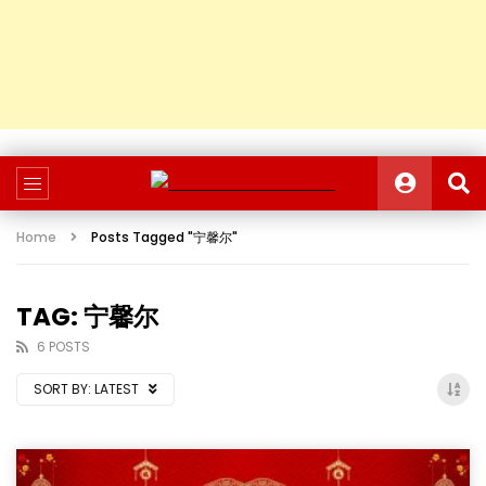
Home
Posts Tagged "宁馨尔"
TAG: 宁馨尔
6 POSTS
SORT BY:
LATEST