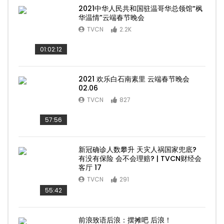
2021中华人民共和国驻温哥华总领馆“枫
华温情”云端春节晚会
TVCN
2.2K
01:02:12
2021 欢乐白石南素里 云端春节晚会
02.06
TVCN
827
57:56
新冠确诊人数攀升 天灾人祸国家兜底?
有没有保险 会不会理赔? | TVCN财经会
客厅 17
TVCN
291
55:42
前浪致语后浪：摆摊吧 后浪！