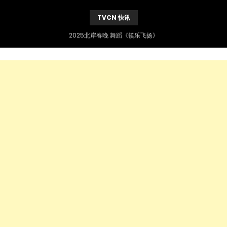
TVCN 快讯
2025北岸春晚 舞蹈《筷乐飞扬》