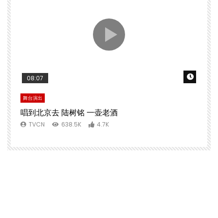
Watch 
08:07
舞台演出
唱到北京去 陆树铭 一壶老酒
TVCN
638.5K
4.7K