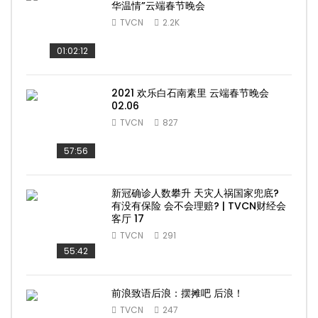
华温情”云端春节晚会
TVCN
2.2K
01:02:12
2021 欢乐白石南素里 云端春节晚会
02.06
TVCN
827
57:56
新冠确诊人数攀升 天灾人祸国家兜底?
有没有保险 会不会理赔? | TVCN财经会
客厅 17
TVCN
291
55:42
前浪致语后浪：摆摊吧 后浪！
TVCN
247