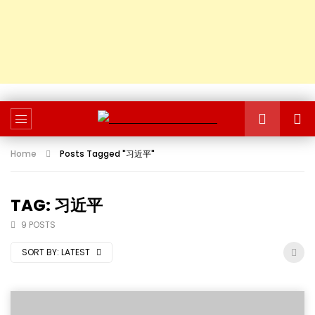
Home
Posts Tagged "习近平"
TAG: 习近平
9 POSTS
SORT BY:
LATEST