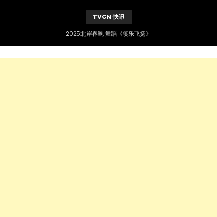
TVCN 快讯
2025北岸春晚 舞蹈《筷乐飞扬》