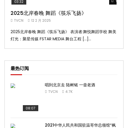
Watch 
03:32
02
2025北岸春晚 舞蹈《筷乐飞扬》
20
TVCN
12 2 月 2025
TV
2025北岸春晚 舞蹈《筷乐飞扬》 表演者:舞悦舞蹈学校 舞美
20
灯光：聚星传媒 FSTAR MEDIA 舞台工程 […]...
美灯光
最热订阅
唱到北京去 陆树铭 一壶老酒
TVCN
4.7K
08:07
2021中华人民共和国驻温哥华总领馆“枫