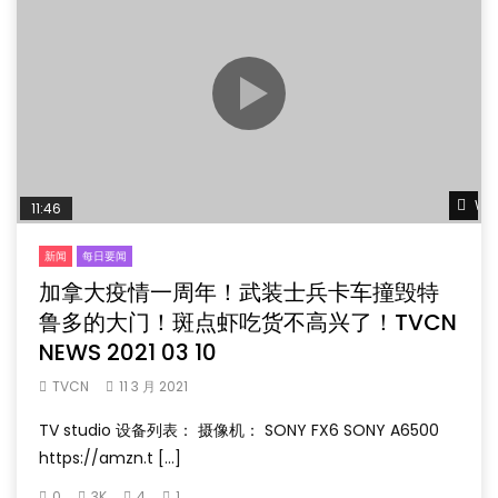
Wat
11:46
新闻
每日要闻
加拿大疫情一周年！武装士兵卡车撞毁特
鲁多的大门！斑点虾吃货不高兴了！TVCN
NEWS 2021 03 10
TVCN
11 3 月 2021
TV studio 设备列表： 摄像机： SONY FX6 SONY A6500
https://amzn.t […]
0
3K
4
1