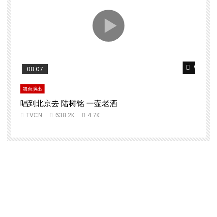
Watch L
08:07
舞台演出
唱到北京去 陆树铭 一壶老酒
TVCN
638.2K
4.7K