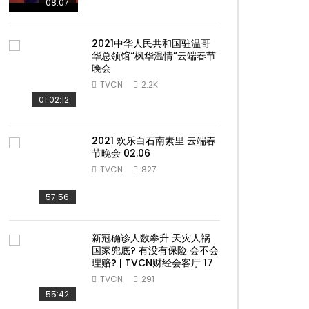
08:07
2021中华人民共和国驻温哥
华总领馆“枫华温情”云端春节
晚会
TVCN
2.2K
01:02:12
2021 欢乐白石南素里 云端春
节晚会 02.06
TVCN
827
57:56
新冠确诊人数攀升 天灾人祸
国家兜底? 有没有保险 会不会
理赔? | TVCN财经会客厅 17
TVCN
291
55:42