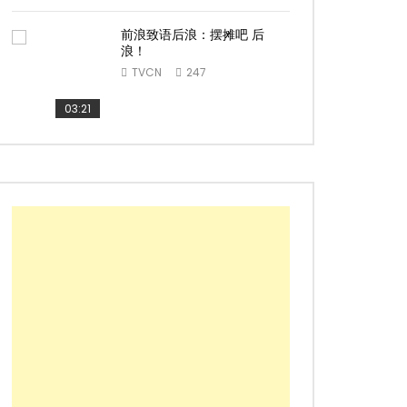
前浪致语后浪：摆摊吧 后
浪！
TVCN
247
03:21