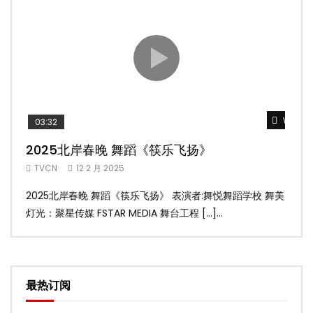
Watch 
03:32
02
2025北岸春晚 舞蹈《筷乐飞扬》
20
TVCN
12 2 月 2025
TV
2025北岸春晚 舞蹈《筷乐飞扬》 表演者:舞悦舞蹈学校 舞美
20
灯光：聚星传媒 FSTAR MEDIA 舞台工程 […]...
美灯光
最热订阅