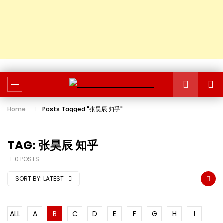
Home
Posts Tagged "张昊辰 知乎"
TAG: 张昊辰 知乎
0 POSTS
SORT BY:
LATEST
ALL
A
B
C
D
E
F
G
H
I