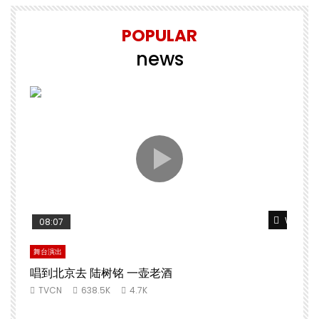
POPULAR
news
Watch L
08:07
舞台演出
唱到北京去 陆树铭 一壶老酒
TVCN
638.5K
4.7K