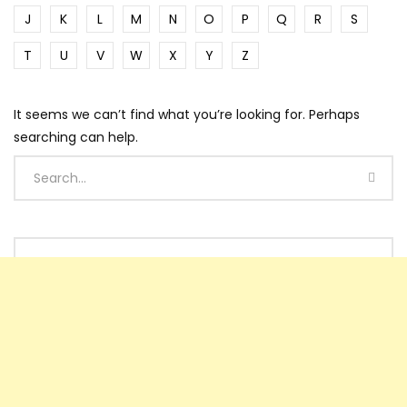
J
K
L
M
N
O
P
Q
R
S
T
U
V
W
X
Y
Z
It seems we can’t find what you’re looking for. Perhaps
searching can help.