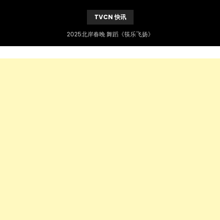
TVCN 快讯
2025北岸春晚 舞蹈《筷乐飞扬》