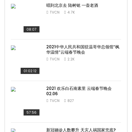
唱到北京去 陆树铭 一壶老酒
TVCN
4.7K
08:07
2021中华人民共和国驻温哥华总领馆“枫
华温情”云端春节晚会
TVCN
2.2K
01:02:12
2021 欢乐白石南素里 云端春节晚会
02.06
TVCN
827
57:56
新冠确诊人数攀升 天灾人祸国家兜底?